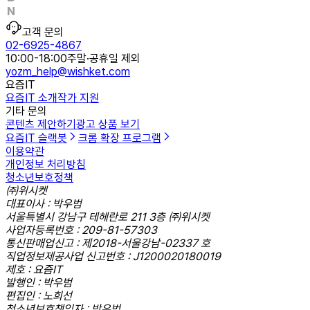
고객 문의
02-6925-4867
10:00-18:00
주말·공휴일 제외
yozm_help@wishket.com
요즘IT
요즘IT 소개
작가 지원
기타 문의
콘텐츠 제안하기
광고 상품 보기
요즘IT 슬랙봇
크롬 확장 프로그램
이용약관
개인정보 처리방침
청소년보호정책
㈜위시켓
대표이사 : 박우범
서울특별시 강남구 테헤란로 211 3층 ㈜위시켓
사업자등록번호 : 209-81-57303
통신판매업신고 : 제2018-서울강남-02337 호
직업정보제공사업 신고번호 : J1200020180019
제호 : 요즘IT
발행인 : 박우범
편집인 : 노희선
청소년보호책임자 : 박우범