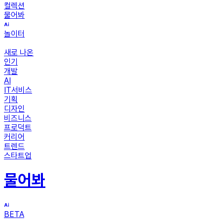
컬렉션
물어봐
놀이터
새로 나온
인기
개발
AI
IT서비스
기획
디자인
비즈니스
프로덕트
커리어
트렌드
스타트업
물어봐
BETA