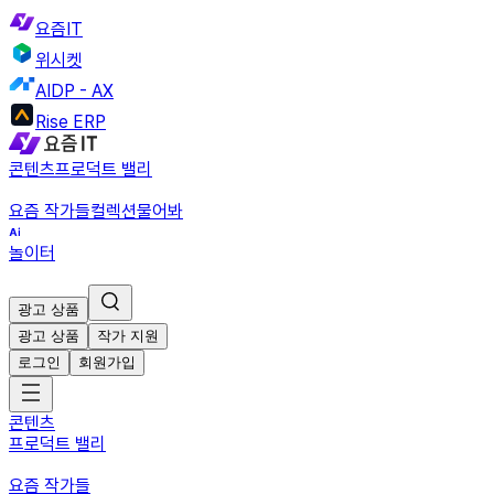
요즘IT
위시켓
AIDP - AX
Rise ERP
콘텐츠
프로덕트 밸리
요즘 작가들
컬렉션
물어봐
놀이터
광고 상품
광고 상품
작가 지원
로그인
회원가입
콘텐츠
프로덕트 밸리
요즘 작가들