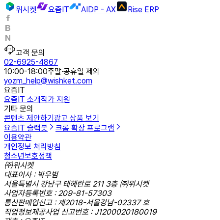
위시켓
요즘IT
AIDP - AX
Rise ERP
고객 문의
02-6925-4867
10:00-18:00
주말·공휴일 제외
yozm_help@wishket.com
요즘IT
요즘IT 소개
작가 지원
기타 문의
콘텐츠 제안하기
광고 상품 보기
요즘IT 슬랙봇
크롬 확장 프로그램
이용약관
개인정보 처리방침
청소년보호정책
㈜위시켓
대표이사 : 박우범
서울특별시 강남구 테헤란로 211 3층 ㈜위시켓
사업자등록번호 : 209-81-57303
통신판매업신고 : 제2018-서울강남-02337 호
직업정보제공사업 신고번호 : J1200020180019