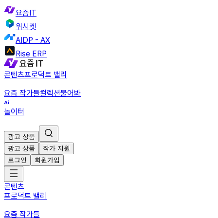
요즘IT
위시켓
AIDP - AX
Rise ERP
콘텐츠
프로덕트 밸리
요즘 작가들
컬렉션
물어봐
놀이터
광고 상품
광고 상품
작가 지원
로그인
회원가입
콘텐츠
프로덕트 밸리
요즘 작가들