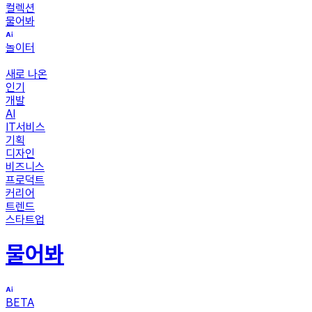
컬렉션
물어봐
놀이터
새로 나온
인기
개발
AI
IT서비스
기획
디자인
비즈니스
프로덕트
커리어
트렌드
스타트업
물어봐
BETA