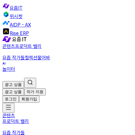
요즘IT
위시켓
AIDP - AX
Rise ERP
콘텐츠
프로덕트 밸리
요즘 작가들
컬렉션
물어봐
놀이터
광고 상품
광고 상품
작가 지원
로그인
회원가입
콘텐츠
프로덕트 밸리
요즘 작가들