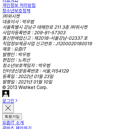
개인정보 처리방침
청소년보호정책
㈜위시켓
대표이사 : 박우범
서울특별시 강남구 테헤란로 211 3층 ㈜위시켓
사업자등록번호 : 209-81-57303
통신판매업신고 : 제2018-서울강남-02337 호
직업정보제공사업 신고번호 : J1200020180019
제호 : 요즘IT
발행인 : 박우범
편집인 : 노희선
청소년보호책임자 : 박우범
인터넷신문등록번호 : 서울,아54129
등록일 : 2022년 01월 23일
발행일 : 2021년 01월 10일
© 2013 Wishket Corp.
로그인
회원가입
요즘IT 소개
콘텐츠 제안하기