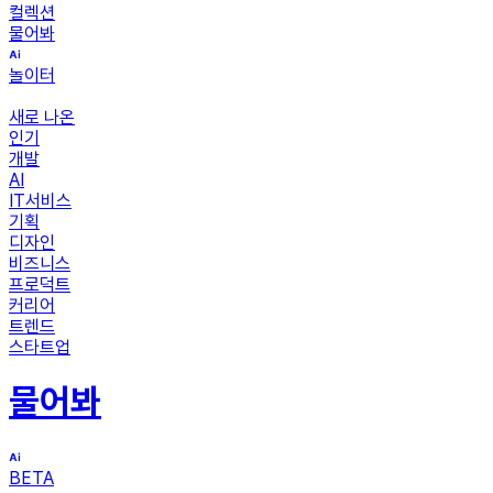
컬렉션
물어봐
놀이터
새로 나온
인기
개발
AI
IT서비스
기획
디자인
비즈니스
프로덕트
커리어
트렌드
스타트업
물어봐
BETA