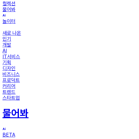
컬렉션
물어봐
놀이터
새로 나온
인기
개발
AI
IT서비스
기획
디자인
비즈니스
프로덕트
커리어
트렌드
스타트업
물어봐
BETA