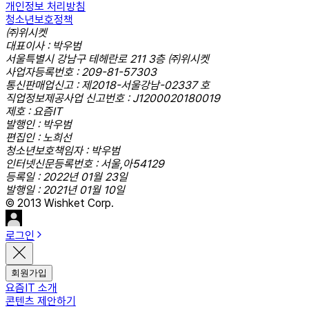
개인정보 처리방침
청소년보호정책
㈜위시켓
대표이사 : 박우범
서울특별시 강남구 테헤란로 211 3층 ㈜위시켓
사업자등록번호 : 209-81-57303
통신판매업신고 : 제2018-서울강남-02337 호
직업정보제공사업 신고번호 : J1200020180019
제호 : 요즘IT
발행인 : 박우범
편집인 : 노희선
청소년보호책임자 : 박우범
인터넷신문등록번호 : 서울,아54129
등록일 : 2022년 01월 23일
발행일 : 2021년 01월 10일
© 2013 Wishket Corp.
로그인
회원가입
요즘IT 소개
콘텐츠 제안하기