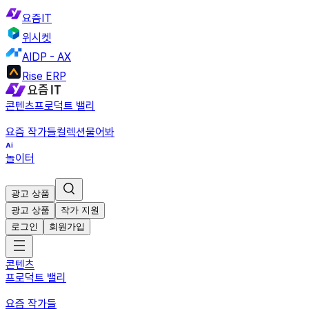
요즘IT
위시켓
AIDP - AX
Rise ERP
콘텐츠
프로덕트 밸리
요즘 작가들
컬렉션
물어봐
놀이터
광고 상품
광고 상품
작가 지원
로그인
회원가입
콘텐츠
프로덕트 밸리
요즘 작가들