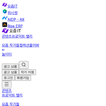
요즘IT
위시켓
AIDP - AX
Rise ERP
콘텐츠
프로덕트 밸리
요즘 작가들
컬렉션
물어봐
놀이터
광고 상품
광고 상품
작가 지원
로그인
회원가입
콘텐츠
프로덕트 밸리
요즘 작가들