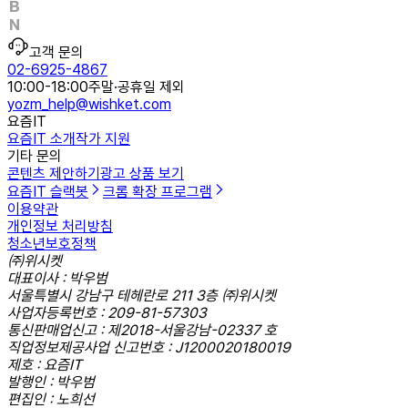
고객 문의
02-6925-4867
10:00-18:00
주말·공휴일 제외
yozm_help@wishket.com
요즘IT
요즘IT 소개
작가 지원
기타 문의
콘텐츠 제안하기
광고 상품 보기
요즘IT 슬랙봇
크롬 확장 프로그램
이용약관
개인정보 처리방침
청소년보호정책
㈜위시켓
대표이사 : 박우범
서울특별시 강남구 테헤란로 211 3층 ㈜위시켓
사업자등록번호 : 209-81-57303
통신판매업신고 : 제2018-서울강남-02337 호
직업정보제공사업 신고번호 : J1200020180019
제호 : 요즘IT
발행인 : 박우범
편집인 : 노희선