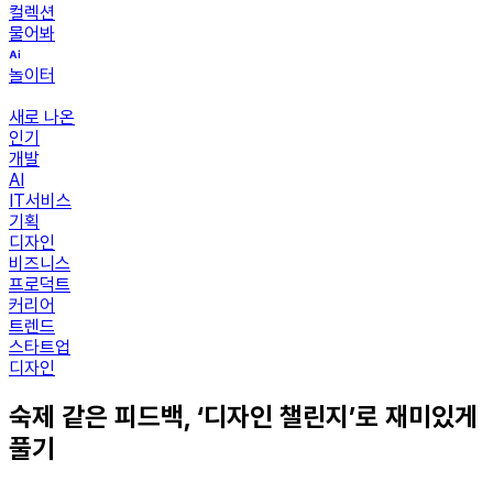
컬렉션
물어봐
놀이터
새로 나온
인기
개발
AI
IT서비스
기획
디자인
비즈니스
프로덕트
커리어
트렌드
스타트업
디자인
숙제 같은 피드백, ‘디자인 챌린지’로 재미있게
풀기