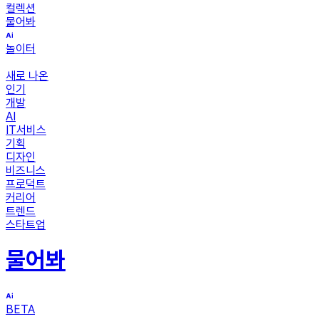
컬렉션
물어봐
놀이터
새로 나온
인기
개발
AI
IT서비스
기획
디자인
비즈니스
프로덕트
커리어
트렌드
스타트업
물어봐
BETA