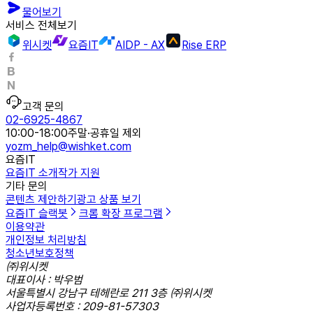
물어보기
서비스 전체보기
위시켓
요즘IT
AIDP - AX
Rise ERP
고객 문의
02-6925-4867
10:00-18:00
주말·공휴일 제외
yozm_help@wishket.com
요즘IT
요즘IT 소개
작가 지원
기타 문의
콘텐츠 제안하기
광고 상품 보기
요즘IT 슬랙봇
크롬 확장 프로그램
이용약관
개인정보 처리방침
청소년보호정책
㈜위시켓
대표이사 : 박우범
서울특별시 강남구 테헤란로 211 3층 ㈜위시켓
사업자등록번호 : 209-81-57303