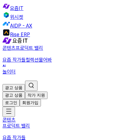
요즘IT
위시켓
AIDP - AX
Rise ERP
콘텐츠
프로덕트 밸리
요즘 작가들
컬렉션
물어봐
놀이터
광고 상품
광고 상품
작가 지원
로그인
회원가입
콘텐츠
프로덕트 밸리
요즘 작가들