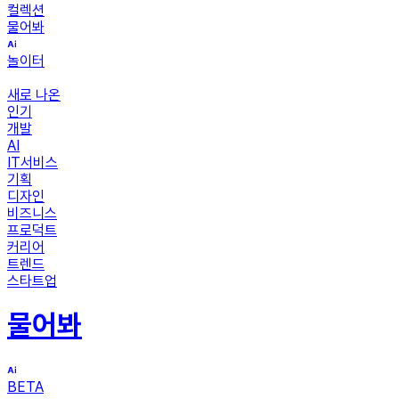
컬렉션
물어봐
놀이터
새로 나온
인기
개발
AI
IT서비스
기획
디자인
비즈니스
프로덕트
커리어
트렌드
스타트업
물어봐
BETA