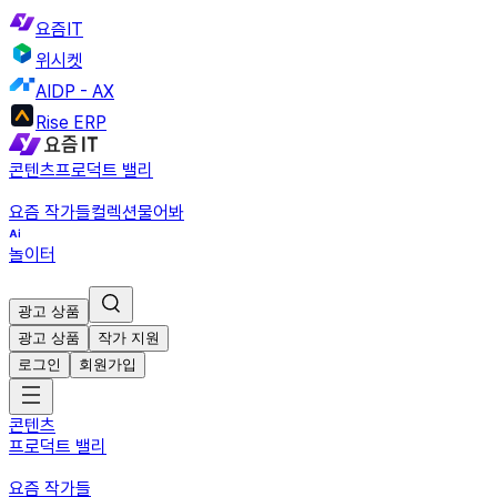
요즘IT
위시켓
AIDP - AX
Rise ERP
콘텐츠
프로덕트 밸리
요즘 작가들
컬렉션
물어봐
놀이터
광고 상품
광고 상품
작가 지원
로그인
회원가입
콘텐츠
프로덕트 밸리
요즘 작가들