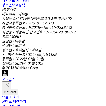
개인정보 처리방침
청소년보호정책
㈜위시켓
대표이사 : 박우범
서울특별시 강남구 테헤란로 211 3층 ㈜위시켓
사업자등록번호 : 209-81-57303
통신판매업신고 : 제2018-서울강남-02337 호
직업정보제공사업 신고번호 : J1200020180019
제호 : 요즘IT
발행인 : 박우범
편집인 : 노희선
청소년보호책임자 : 박우범
인터넷신문등록번호 : 서울,아54129
등록일 : 2022년 01월 23일
발행일 : 2021년 01월 10일
© 2013 Wishket Corp.
로그인
회원가입
요즘IT 소개
콘텐츠 제안하기