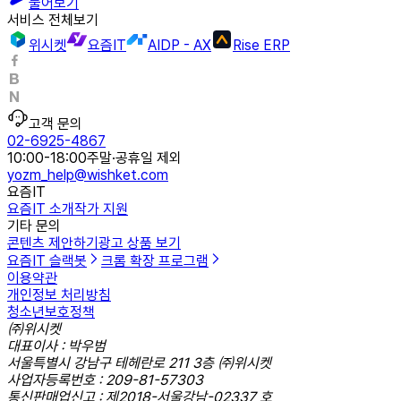
물어보기
서비스 전체보기
위시켓
요즘IT
AIDP - AX
Rise ERP
고객 문의
02-6925-4867
10:00-18:00
주말·공휴일 제외
yozm_help@wishket.com
요즘IT
요즘IT 소개
작가 지원
기타 문의
콘텐츠 제안하기
광고 상품 보기
요즘IT 슬랙봇
크롬 확장 프로그램
이용약관
개인정보 처리방침
청소년보호정책
㈜위시켓
대표이사 : 박우범
서울특별시 강남구 테헤란로 211 3층 ㈜위시켓
사업자등록번호 : 209-81-57303
통신판매업신고 : 제2018-서울강남-02337 호