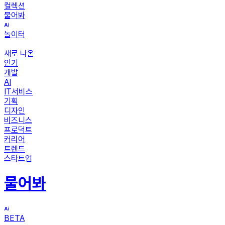
컬렉션
물어봐
놀이터
새로 나온
인기
개발
AI
IT서비스
기획
디자인
비즈니스
프로덕트
커리어
트렌드
스타트업
물어봐
BETA