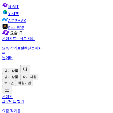
요즘IT
위시켓
AIDP - AX
Rise ERP
콘텐츠
프로덕트 밸리
요즘 작가들
컬렉션
물어봐
놀이터
광고 상품
광고 상품
작가 지원
로그인
회원가입
콘텐츠
프로덕트 밸리
요즘 작가들