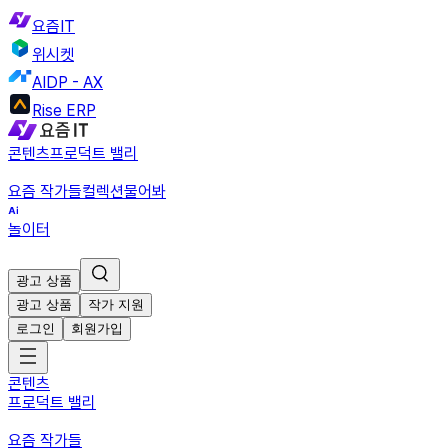
요즘IT
위시켓
AIDP - AX
Rise ERP
콘텐츠
프로덕트 밸리
요즘 작가들
컬렉션
물어봐
놀이터
광고 상품
광고 상품
작가 지원
로그인
회원가입
콘텐츠
프로덕트 밸리
요즘 작가들