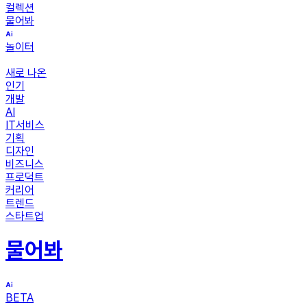
컬렉션
물어봐
놀이터
새로 나온
인기
개발
AI
IT서비스
기획
디자인
비즈니스
프로덕트
커리어
트렌드
스타트업
물어봐
BETA