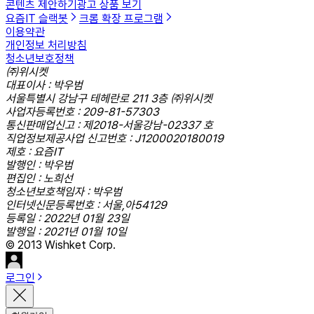
콘텐츠 제안하기
광고 상품 보기
요즘IT 슬랙봇
크롬 확장 프로그램
이용약관
개인정보 처리방침
청소년보호정책
㈜위시켓
대표이사 : 박우범
서울특별시 강남구 테헤란로 211 3층 ㈜위시켓
사업자등록번호 : 209-81-57303
통신판매업신고 : 제2018-서울강남-02337 호
직업정보제공사업 신고번호 : J1200020180019
제호 : 요즘IT
발행인 : 박우범
편집인 : 노희선
청소년보호책임자 : 박우범
인터넷신문등록번호 : 서울,아54129
등록일 : 2022년 01월 23일
발행일 : 2021년 01월 10일
© 2013 Wishket Corp.
로그인