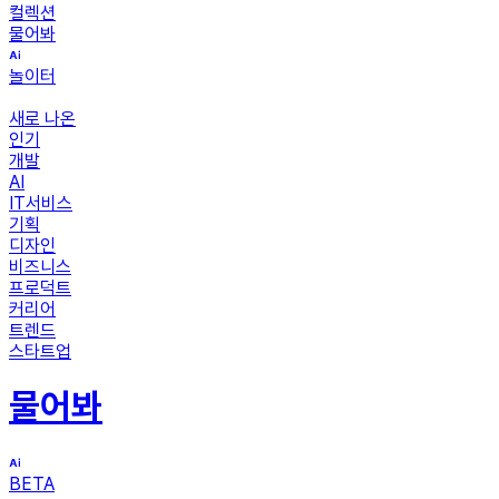
컬렉션
물어봐
놀이터
새로 나온
인기
개발
AI
IT서비스
기획
디자인
비즈니스
프로덕트
커리어
트렌드
스타트업
물어봐
BETA