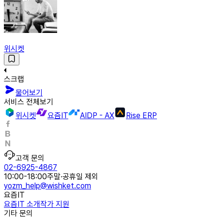
위시켓
스크랩
물어보기
서비스 전체보기
위시켓
요즘IT
AIDP - AX
Rise ERP
고객 문의
02-6925-4867
10:00-18:00
주말·공휴일 제외
yozm_help@wishket.com
요즘IT
요즘IT 소개
작가 지원
기타 문의