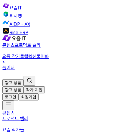
요즘IT
위시켓
AIDP - AX
Rise ERP
콘텐츠
프로덕트 밸리
요즘 작가들
컬렉션
물어봐
놀이터
광고 상품
광고 상품
작가 지원
로그인
회원가입
콘텐츠
프로덕트 밸리
요즘 작가들