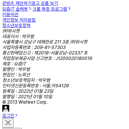
콘텐츠 제안하기
광고 상품 보기
요즘IT 슬랙봇
크롬 확장 프로그램
이용약관
개인정보 처리방침
청소년보호정책
㈜위시켓
대표이사 : 박우범
서울특별시 강남구 테헤란로 211 3층 ㈜위시켓
사업자등록번호 : 209-81-57303
통신판매업신고 : 제2018-서울강남-02337 호
직업정보제공사업 신고번호 : J1200020180019
제호 : 요즘IT
발행인 : 박우범
편집인 : 노희선
청소년보호책임자 : 박우범
인터넷신문등록번호 : 서울,아54129
등록일 : 2022년 01월 23일
발행일 : 2021년 01월 10일
© 2013 Wishket Corp.
로그인