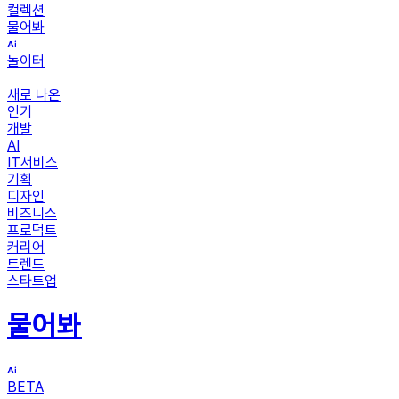
컬렉션
물어봐
놀이터
새로 나온
인기
개발
AI
IT서비스
기획
디자인
비즈니스
프로덕트
커리어
트렌드
스타트업
물어봐
BETA