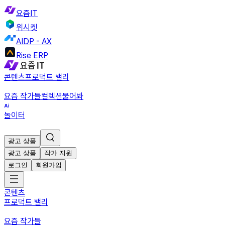
요즘IT
위시켓
AIDP - AX
Rise ERP
콘텐츠
프로덕트 밸리
요즘 작가들
컬렉션
물어봐
놀이터
광고 상품
광고 상품
작가 지원
로그인
회원가입
콘텐츠
프로덕트 밸리
요즘 작가들