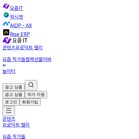
요즘IT
위시켓
AIDP - AX
Rise ERP
콘텐츠
프로덕트 밸리
요즘 작가들
컬렉션
물어봐
놀이터
광고 상품
광고 상품
작가 지원
로그인
회원가입
콘텐츠
프로덕트 밸리
요즘 작가들