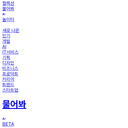
컬렉션
물어봐
놀이터
새로 나온
인기
개발
AI
IT서비스
기획
디자인
비즈니스
프로덕트
커리어
트렌드
스타트업
물어봐
BETA