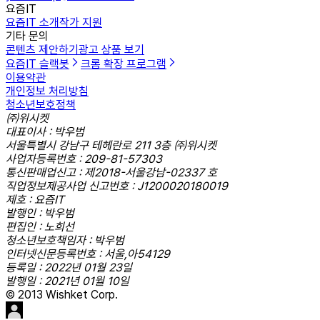
요즘IT
요즘IT 소개
작가 지원
기타 문의
콘텐츠 제안하기
광고 상품 보기
요즘IT 슬랙봇
크롬 확장 프로그램
이용약관
개인정보 처리방침
청소년보호정책
㈜위시켓
대표이사 : 박우범
서울특별시 강남구 테헤란로 211 3층 ㈜위시켓
사업자등록번호 : 209-81-57303
통신판매업신고 : 제2018-서울강남-02337 호
직업정보제공사업 신고번호 : J1200020180019
제호 : 요즘IT
발행인 : 박우범
편집인 : 노희선
청소년보호책임자 : 박우범
인터넷신문등록번호 : 서울,아54129
등록일 : 2022년 01월 23일
발행일 : 2021년 01월 10일
© 2013 Wishket Corp.