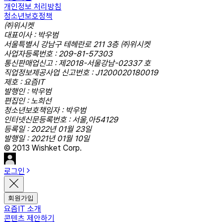
개인정보 처리방침
청소년보호정책
㈜위시켓
대표이사 : 박우범
서울특별시 강남구 테헤란로 211 3층 ㈜위시켓
사업자등록번호 : 209-81-57303
통신판매업신고 : 제2018-서울강남-02337 호
직업정보제공사업 신고번호 : J1200020180019
제호 : 요즘IT
발행인 : 박우범
편집인 : 노희선
청소년보호책임자 : 박우범
인터넷신문등록번호 : 서울,아54129
등록일 : 2022년 01월 23일
발행일 : 2021년 01월 10일
© 2013 Wishket Corp.
로그인
회원가입
요즘IT 소개
콘텐츠 제안하기