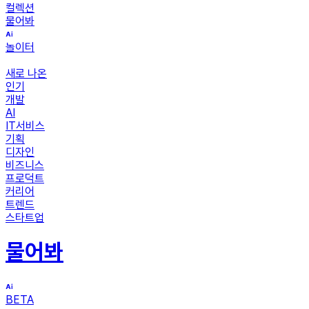
컬렉션
물어봐
놀이터
새로 나온
인기
개발
AI
IT서비스
기획
디자인
비즈니스
프로덕트
커리어
트렌드
스타트업
물어봐
BETA