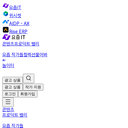
요즘IT
위시켓
AIDP - AX
Rise ERP
콘텐츠
프로덕트 밸리
요즘 작가들
컬렉션
물어봐
놀이터
광고 상품
광고 상품
작가 지원
로그인
회원가입
콘텐츠
프로덕트 밸리
요즘 작가들