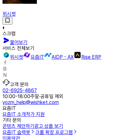
위시켓
스크랩
물어보기
서비스 전체보기
위시켓
요즘IT
AIDP - AX
Rise ERP
고객 문의
02-6925-4867
10:00-18:00
주말·공휴일 제외
yozm_help@wishket.com
요즘IT
요즘IT 소개
작가 지원
기타 문의
콘텐츠 제안하기
광고 상품 보기
요즘IT 슬랙봇
크롬 확장 프로그램
이용약관