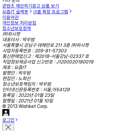
기타 문의
콘텐츠 제안하기
광고 상품 보기
요즘IT 슬랙봇
크롬 확장 프로그램
이용약관
개인정보 처리방침
청소년보호정책
㈜위시켓
대표이사 : 박우범
서울특별시 강남구 테헤란로 211 3층 ㈜위시켓
사업자등록번호 : 209-81-57303
통신판매업신고 : 제2018-서울강남-02337 호
직업정보제공사업 신고번호 : J1200020180019
제호 : 요즘IT
발행인 : 박우범
편집인 : 노희선
청소년보호책임자 : 박우범
인터넷신문등록번호 : 서울,아54129
등록일 : 2022년 01월 23일
발행일 : 2021년 01월 10일
© 2013 Wishket Corp.
로그인