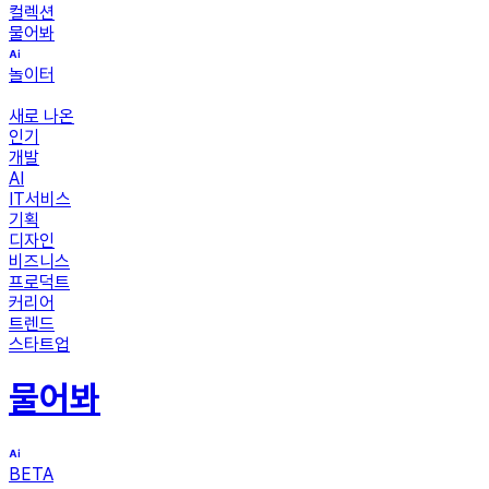
컬렉션
물어봐
놀이터
새로 나온
인기
개발
AI
IT서비스
기획
디자인
비즈니스
프로덕트
커리어
트렌드
스타트업
물어봐
BETA