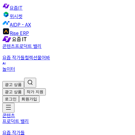
요즘IT
위시켓
AIDP - AX
Rise ERP
콘텐츠
프로덕트 밸리
요즘 작가들
컬렉션
물어봐
놀이터
광고 상품
광고 상품
작가 지원
로그인
회원가입
콘텐츠
프로덕트 밸리
요즘 작가들