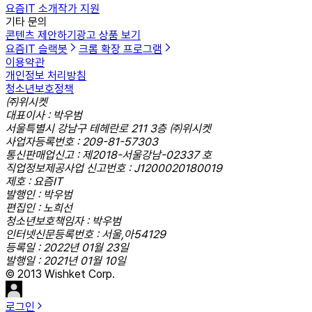
요즘IT 소개
작가 지원
기타 문의
콘텐츠 제안하기
광고 상품 보기
요즘IT 슬랙봇
크롬 확장 프로그램
이용약관
개인정보 처리방침
청소년보호정책
㈜위시켓
대표이사 : 박우범
서울특별시 강남구 테헤란로 211 3층 ㈜위시켓
사업자등록번호 : 209-81-57303
통신판매업신고 : 제2018-서울강남-02337 호
직업정보제공사업 신고번호 : J1200020180019
제호 : 요즘IT
발행인 : 박우범
편집인 : 노희선
청소년보호책임자 : 박우범
인터넷신문등록번호 : 서울,아54129
등록일 : 2022년 01월 23일
발행일 : 2021년 01월 10일
© 2013 Wishket Corp.
로그인