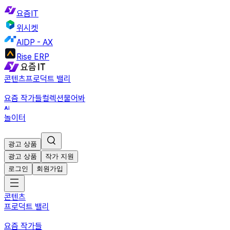
요즘IT
위시켓
AIDP - AX
Rise ERP
콘텐츠
프로덕트 밸리
요즘 작가들
컬렉션
물어봐
놀이터
광고 상품
광고 상품
작가 지원
로그인
회원가입
콘텐츠
프로덕트 밸리
요즘 작가들