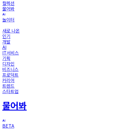
컬렉션
물어봐
놀이터
새로 나온
인기
개발
AI
IT서비스
기획
디자인
비즈니스
프로덕트
커리어
트렌드
스타트업
물어봐
BETA