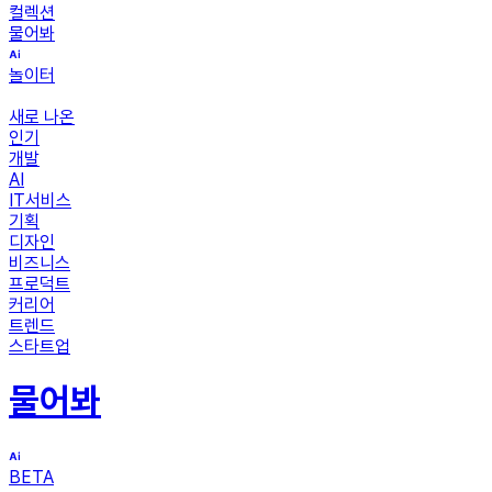
컬렉션
물어봐
놀이터
새로 나온
인기
개발
AI
IT서비스
기획
디자인
비즈니스
프로덕트
커리어
트렌드
스타트업
물어봐
BETA