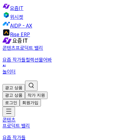
요즘IT
위시켓
AIDP - AX
Rise ERP
콘텐츠
프로덕트 밸리
요즘 작가들
컬렉션
물어봐
놀이터
광고 상품
광고 상품
작가 지원
로그인
회원가입
콘텐츠
프로덕트 밸리
요즘 작가들