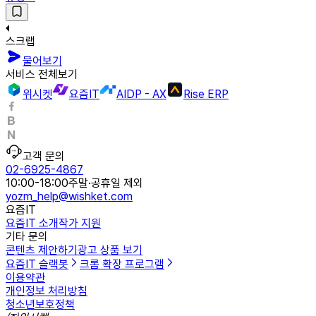
스크랩
물어보기
서비스 전체보기
위시켓
요즘IT
AIDP - AX
Rise ERP
고객 문의
02-6925-4867
10:00-18:00
주말·공휴일 제외
yozm_help@wishket.com
요즘IT
요즘IT 소개
작가 지원
기타 문의
콘텐츠 제안하기
광고 상품 보기
요즘IT 슬랙봇
크롬 확장 프로그램
이용약관
개인정보 처리방침
청소년보호정책