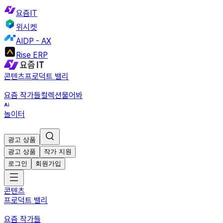
요즘IT
위시켓
AIDP - AX
Rise ERP
콘텐츠
프로덕트 밸리
요즘 작가들
컬렉션
물어봐
놀이터
광고 상품
광고 상품
작가 지원
로그인
회원가입
콘텐츠
프로덕트 밸리
요즘 작가들