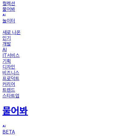
컬렉션
물어봐
놀이터
새로 나온
인기
개발
AI
IT서비스
기획
디자인
비즈니스
프로덕트
커리어
트렌드
스타트업
물어봐
BETA