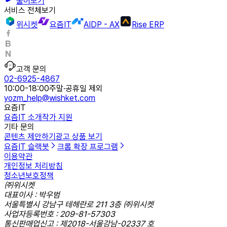
물어보기
서비스 전체보기
위시켓
요즘IT
AIDP - AX
Rise ERP
고객 문의
02-6925-4867
10:00-18:00
주말·공휴일 제외
yozm_help@wishket.com
요즘IT
요즘IT 소개
작가 지원
기타 문의
콘텐츠 제안하기
광고 상품 보기
요즘IT 슬랙봇
크롬 확장 프로그램
이용약관
개인정보 처리방침
청소년보호정책
㈜위시켓
대표이사 : 박우범
서울특별시 강남구 테헤란로 211 3층 ㈜위시켓
사업자등록번호 : 209-81-57303
통신판매업신고 : 제2018-서울강남-02337 호