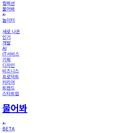
컬렉션
물어봐
놀이터
새로 나온
인기
개발
AI
IT서비스
기획
디자인
비즈니스
프로덕트
커리어
트렌드
스타트업
물어봐
BETA