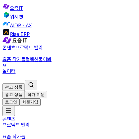
요즘IT
위시켓
AIDP - AX
Rise ERP
콘텐츠
프로덕트 밸리
요즘 작가들
컬렉션
물어봐
놀이터
광고 상품
광고 상품
작가 지원
로그인
회원가입
콘텐츠
프로덕트 밸리
요즘 작가들