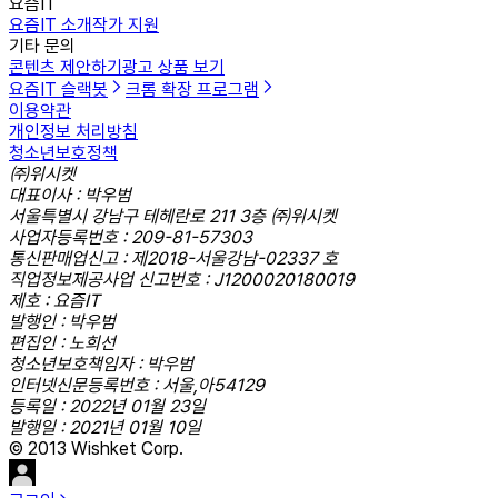
요즘IT
요즘IT 소개
작가 지원
기타 문의
콘텐츠 제안하기
광고 상품 보기
요즘IT 슬랙봇
크롬 확장 프로그램
이용약관
개인정보 처리방침
청소년보호정책
㈜위시켓
대표이사 : 박우범
서울특별시 강남구 테헤란로 211 3층 ㈜위시켓
사업자등록번호 : 209-81-57303
통신판매업신고 : 제2018-서울강남-02337 호
직업정보제공사업 신고번호 : J1200020180019
제호 : 요즘IT
발행인 : 박우범
편집인 : 노희선
청소년보호책임자 : 박우범
인터넷신문등록번호 : 서울,아54129
등록일 : 2022년 01월 23일
발행일 : 2021년 01월 10일
© 2013 Wishket Corp.