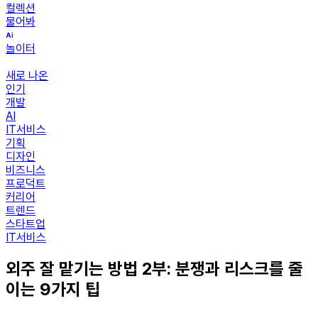
컬렉션
물어봐
놀이터
새로 나온
인기
개발
AI
IT서비스
기획
디자인
비즈니스
프로덕트
커리어
트렌드
스타트업
IT서비스
외주 잘 맡기는 방법 2부: 분쟁과 리스크를 줄
이는 9가지 팁