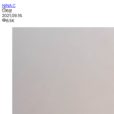
NINA.C
6
분
2021.09.16.
6.5K