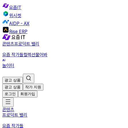
요즘IT
위시켓
AIDP - AX
Rise ERP
콘텐츠
프로덕트 밸리
요즘 작가들
컬렉션
물어봐
놀이터
광고 상품
광고 상품
작가 지원
로그인
회원가입
콘텐츠
프로덕트 밸리
요즘 작가들