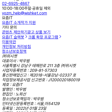
02-6925-4867
10:00-18:00
주말·공휴일 제외
yozm_help@wishket.com
요즘IT
요즘IT 소개
작가 지원
기타 문의
콘텐츠 제안하기
광고 상품 보기
요즘IT 슬랙봇
크롬 확장 프로그램
이용약관
개인정보 처리방침
청소년보호정책
㈜위시켓
대표이사 : 박우범
서울특별시 강남구 테헤란로 211 3층 ㈜위시켓
사업자등록번호 : 209-81-57303
통신판매업신고 : 제2018-서울강남-02337 호
직업정보제공사업 신고번호 : J1200020180019
제호 : 요즘IT
발행인 : 박우범
편집인 : 노희선
청소년보호책임자 : 박우범
인터넷신문등록번호 : 서울,아54129
등록일 : 2022년 01월 23일