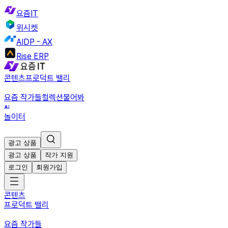
요즘IT
위시켓
AIDP - AX
Rise ERP
콘텐츠
프로덕트 밸리
요즘 작가들
컬렉션
물어봐
놀이터
광고 상품
광고 상품
작가 지원
로그인
회원가입
콘텐츠
프로덕트 밸리
요즘 작가들