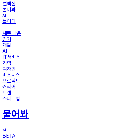
컬렉션
물어봐
놀이터
새로 나온
인기
개발
AI
IT서비스
기획
디자인
비즈니스
프로덕트
커리어
트렌드
스타트업
물어봐
BETA