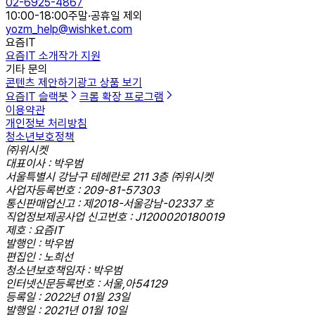
02-6925-4867
10:00-18:00
주말·공휴일 제외
yozm_help@wishket.com
요즘IT
요즘IT 소개
작가 지원
기타 문의
콘텐츠 제안하기
광고 상품 보기
요즘IT 슬랙봇
크롬 확장 프로그램
이용약관
개인정보 처리방침
청소년보호정책
㈜위시켓
대표이사 : 박우범
서울특별시 강남구 테헤란로 211 3층 ㈜위시켓
사업자등록번호 : 209-81-57303
통신판매업신고 : 제2018-서울강남-02337 호
직업정보제공사업 신고번호 : J1200020180019
제호 : 요즘IT
발행인 : 박우범
편집인 : 노희선
청소년보호책임자 : 박우범
인터넷신문등록번호 : 서울,아54129
등록일 : 2022년 01월 23일
발행일 : 2021년 01월 10일