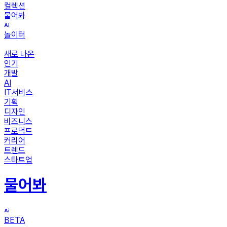
컬렉션
물어봐
놀이터
새로 나온
인기
개발
AI
IT서비스
기획
디자인
비즈니스
프로덕트
커리어
트렌드
스타트업
물어봐
BETA