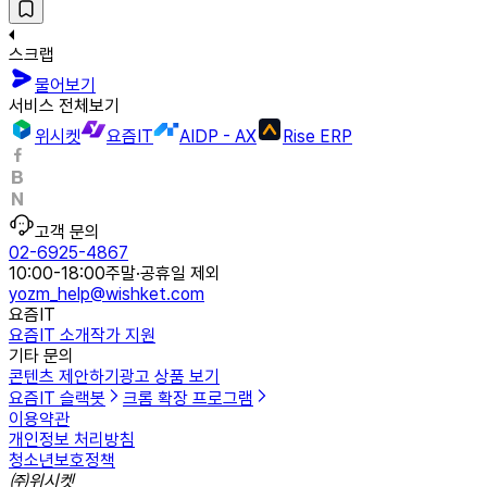
스크랩
물어보기
서비스 전체보기
위시켓
요즘IT
AIDP - AX
Rise ERP
고객 문의
02-6925-4867
10:00-18:00
주말·공휴일 제외
yozm_help@wishket.com
요즘IT
요즘IT 소개
작가 지원
기타 문의
콘텐츠 제안하기
광고 상품 보기
요즘IT 슬랙봇
크롬 확장 프로그램
이용약관
개인정보 처리방침
청소년보호정책
㈜위시켓