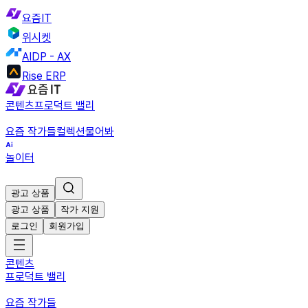
요즘IT
위시켓
AIDP - AX
Rise ERP
콘텐츠
프로덕트 밸리
요즘 작가들
컬렉션
물어봐
놀이터
광고 상품
광고 상품
작가 지원
로그인
회원가입
콘텐츠
프로덕트 밸리
요즘 작가들