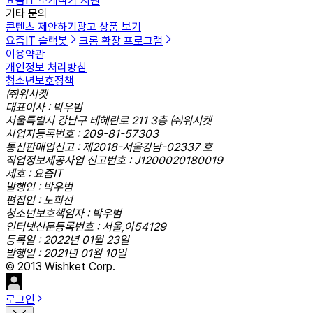
요즘IT 소개
작가 지원
기타 문의
콘텐츠 제안하기
광고 상품 보기
요즘IT 슬랙봇
크롬 확장 프로그램
이용약관
개인정보 처리방침
청소년보호정책
㈜위시켓
대표이사 : 박우범
서울특별시 강남구 테헤란로 211 3층 ㈜위시켓
사업자등록번호 : 209-81-57303
통신판매업신고 : 제2018-서울강남-02337 호
직업정보제공사업 신고번호 : J1200020180019
제호 : 요즘IT
발행인 : 박우범
편집인 : 노희선
청소년보호책임자 : 박우범
인터넷신문등록번호 : 서울,아54129
등록일 : 2022년 01월 23일
발행일 : 2021년 01월 10일
© 2013 Wishket Corp.
로그인