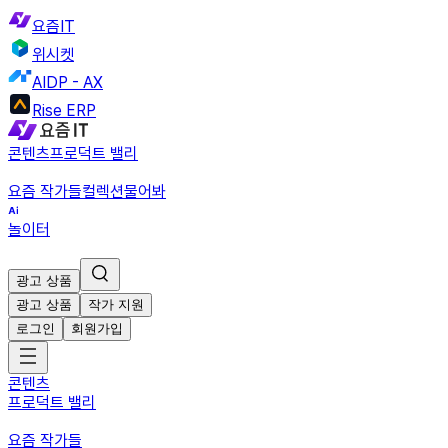
요즘IT
위시켓
AIDP - AX
Rise ERP
콘텐츠
프로덕트 밸리
요즘 작가들
컬렉션
물어봐
놀이터
광고 상품
광고 상품
작가 지원
로그인
회원가입
콘텐츠
프로덕트 밸리
요즘 작가들