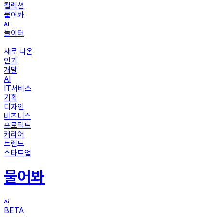
컬렉션
물어봐
놀이터
새로 나온
인기
개발
AI
IT서비스
기획
디자인
비즈니스
프로덕트
커리어
트렌드
스타트업
물어봐
BETA