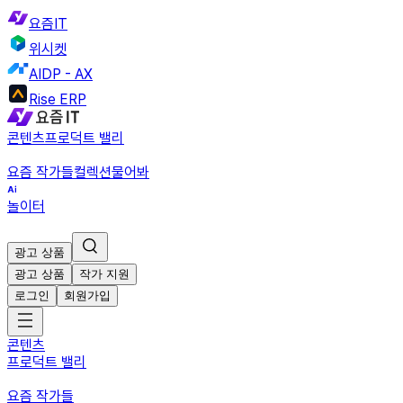
요즘IT
위시켓
AIDP - AX
Rise ERP
콘텐츠
프로덕트 밸리
요즘 작가들
컬렉션
물어봐
놀이터
광고 상품
광고 상품
작가 지원
로그인
회원가입
콘텐츠
프로덕트 밸리
요즘 작가들