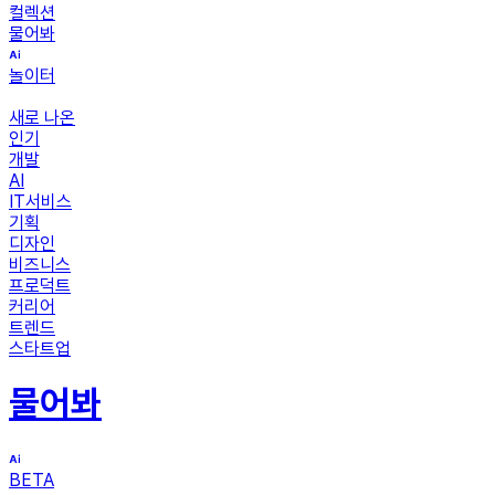
컬렉션
물어봐
놀이터
새로 나온
인기
개발
AI
IT서비스
기획
디자인
비즈니스
프로덕트
커리어
트렌드
스타트업
물어봐
BETA