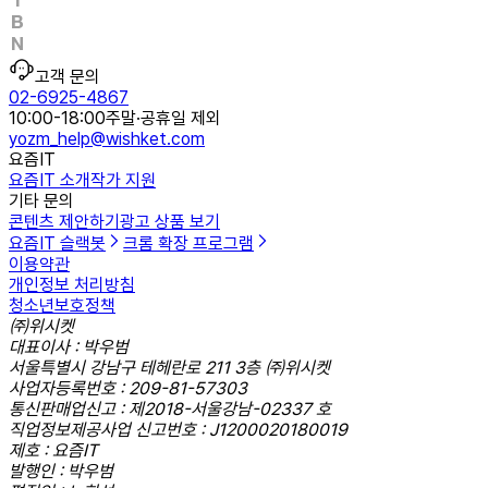
고객 문의
02-6925-4867
10:00-18:00
주말·공휴일 제외
yozm_help@wishket.com
요즘IT
요즘IT 소개
작가 지원
기타 문의
콘텐츠 제안하기
광고 상품 보기
요즘IT 슬랙봇
크롬 확장 프로그램
이용약관
개인정보 처리방침
청소년보호정책
㈜위시켓
대표이사 : 박우범
서울특별시 강남구 테헤란로 211 3층 ㈜위시켓
사업자등록번호 : 209-81-57303
통신판매업신고 : 제2018-서울강남-02337 호
직업정보제공사업 신고번호 : J1200020180019
제호 : 요즘IT
발행인 : 박우범