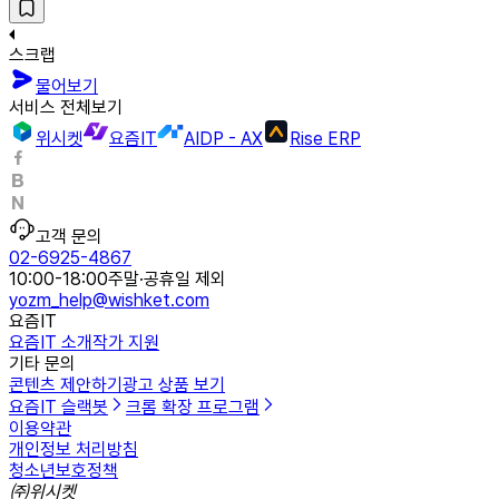
스크랩
물어보기
서비스 전체보기
위시켓
요즘IT
AIDP - AX
Rise ERP
고객 문의
02-6925-4867
10:00-18:00
주말·공휴일 제외
yozm_help@wishket.com
요즘IT
요즘IT 소개
작가 지원
기타 문의
콘텐츠 제안하기
광고 상품 보기
요즘IT 슬랙봇
크롬 확장 프로그램
이용약관
개인정보 처리방침
청소년보호정책
㈜위시켓