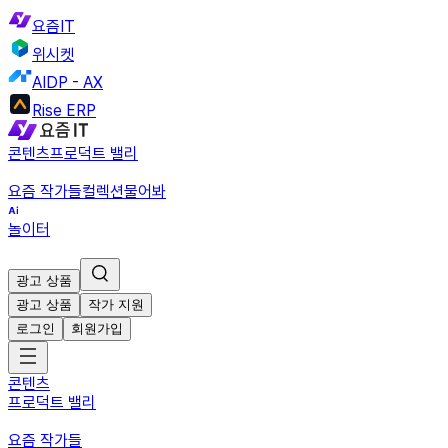
요즘IT
위시켓
AIDP - AX
Rise ERP
콘텐츠
프로덕트 밸리
요즘 작가들
컬렉션
물어봐
놀이터
광고 상품
광고 상품
작가 지원
로그인
회원가입
콘텐츠
프로덕트 밸리
요즘 작가들