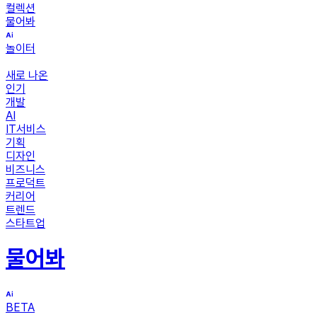
컬렉션
물어봐
놀이터
새로 나온
인기
개발
AI
IT서비스
기획
디자인
비즈니스
프로덕트
커리어
트렌드
스타트업
물어봐
BETA