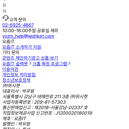
고객 문의
02-6925-4867
10:00-18:00
주말·공휴일 제외
yozm_help@wishket.com
요즘IT
요즘IT 소개
작가 지원
기타 문의
콘텐츠 제안하기
광고 상품 보기
요즘IT 슬랙봇
크롬 확장 프로그램
이용약관
개인정보 처리방침
청소년보호정책
㈜위시켓
대표이사 : 박우범
서울특별시 강남구 테헤란로 211 3층 ㈜위시켓
사업자등록번호 : 209-81-57303
통신판매업신고 : 제2018-서울강남-02337 호
직업정보제공사업 신고번호 : J1200020180019
제호 : 요즘IT
발행인 : 박우범