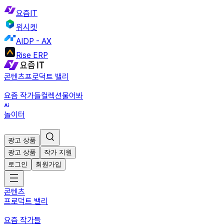
요즘IT
위시켓
AIDP - AX
Rise ERP
콘텐츠
프로덕트 밸리
요즘 작가들
컬렉션
물어봐
놀이터
광고 상품
광고 상품
작가 지원
로그인
회원가입
콘텐츠
프로덕트 밸리
요즘 작가들