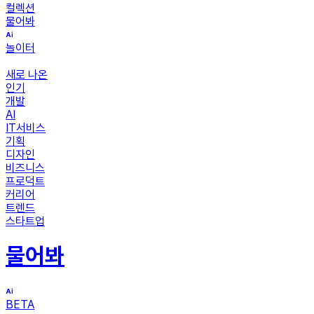
컬렉션
물어봐
놀이터
새로 나온
인기
개발
AI
IT서비스
기획
디자인
비즈니스
프로덕트
커리어
트렌드
스타트업
물어봐
BETA