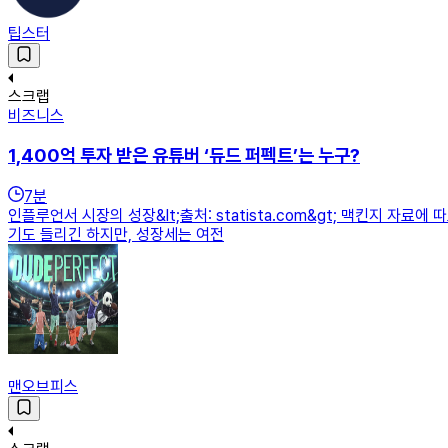
팁스터
스크랩
비즈니스
1,400억 투자 받은 유튜버 ‘듀드 퍼펙트’는 누구?
7
분
인플루언서 시장의 성장&lt;출처: statista.com&gt; 맥킨지 자
기도 들리긴 하지만, 성장세는 여전
맨오브피스