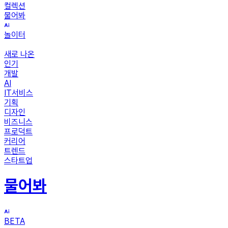
컬렉션
물어봐
놀이터
새로 나온
인기
개발
AI
IT서비스
기획
디자인
비즈니스
프로덕트
커리어
트렌드
스타트업
물어봐
BETA