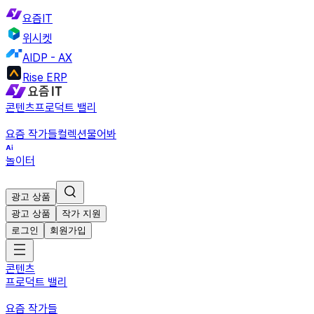
요즘IT
위시켓
AIDP - AX
Rise ERP
콘텐츠
프로덕트 밸리
요즘 작가들
컬렉션
물어봐
놀이터
광고 상품
광고 상품
작가 지원
로그인
회원가입
콘텐츠
프로덕트 밸리
요즘 작가들