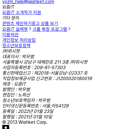
yozm_help@wishket.com
요즘IT
요즘IT 소개
작가 지원
기타 문의
콘텐츠 제안하기
광고 상품 보기
요즘IT 슬랙봇
크롬 확장 프로그램
이용약관
개인정보 처리방침
청소년보호정책
㈜위시켓
대표이사 : 박우범
서울특별시 강남구 테헤란로 211 3층 ㈜위시켓
사업자등록번호 : 209-81-57303
통신판매업신고 : 제2018-서울강남-02337 호
직업정보제공사업 신고번호 : J1200020180019
제호 : 요즘IT
발행인 : 박우범
편집인 : 노희선
청소년보호책임자 : 박우범
인터넷신문등록번호 : 서울,아54129
등록일 : 2022년 01월 23일
발행일 : 2021년 01월 10일
© 2013 Wishket Corp.