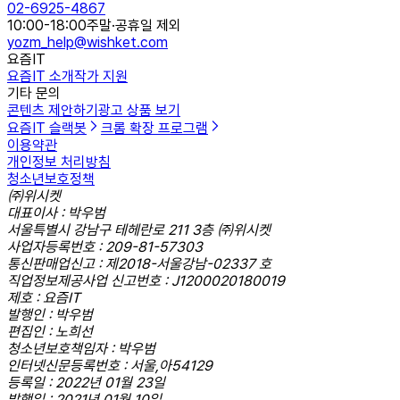
02-6925-4867
10:00-18:00
주말·공휴일 제외
yozm_help@wishket.com
요즘IT
요즘IT 소개
작가 지원
기타 문의
콘텐츠 제안하기
광고 상품 보기
요즘IT 슬랙봇
크롬 확장 프로그램
이용약관
개인정보 처리방침
청소년보호정책
㈜위시켓
대표이사 : 박우범
서울특별시 강남구 테헤란로 211 3층 ㈜위시켓
사업자등록번호 : 209-81-57303
통신판매업신고 : 제2018-서울강남-02337 호
직업정보제공사업 신고번호 : J1200020180019
제호 : 요즘IT
발행인 : 박우범
편집인 : 노희선
청소년보호책임자 : 박우범
인터넷신문등록번호 : 서울,아54129
등록일 : 2022년 01월 23일
발행일 : 2021년 01월 10일