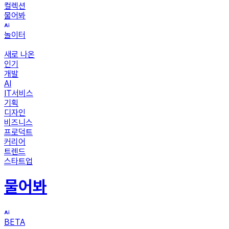
컬렉션
물어봐
놀이터
새로 나온
인기
개발
AI
IT서비스
기획
디자인
비즈니스
프로덕트
커리어
트렌드
스타트업
물어봐
BETA