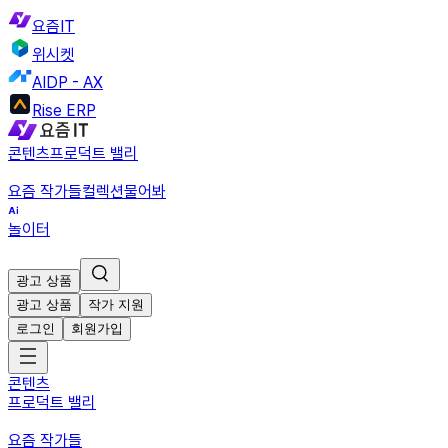
요즘IT
위시켓
AIDP - AX
Rise ERP
콘텐츠
프로덕트 밸리
요즘 작가들
컬렉션
물어봐
놀이터
광고 상품
광고 상품
작가 지원
로그인
회원가입
콘텐츠
프로덕트 밸리
요즘 작가들