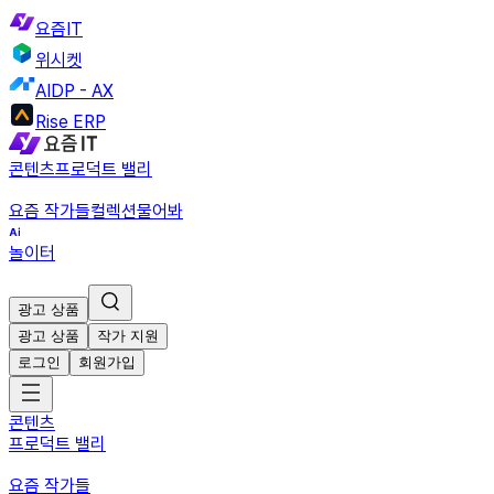
요즘IT
위시켓
AIDP - AX
Rise ERP
콘텐츠
프로덕트 밸리
요즘 작가들
컬렉션
물어봐
놀이터
광고 상품
광고 상품
작가 지원
로그인
회원가입
콘텐츠
프로덕트 밸리
요즘 작가들