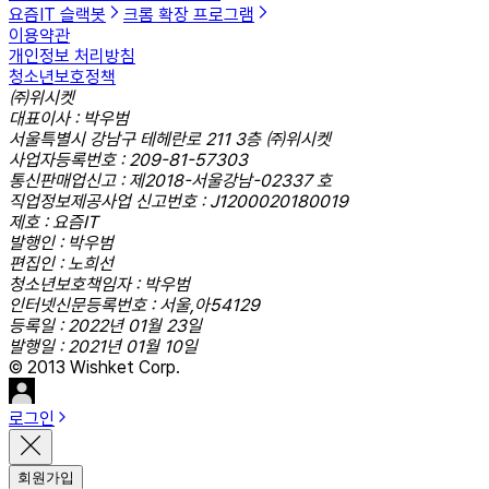
요즘IT 슬랙봇
크롬 확장 프로그램
이용약관
개인정보 처리방침
청소년보호정책
㈜위시켓
대표이사 : 박우범
서울특별시 강남구 테헤란로 211 3층 ㈜위시켓
사업자등록번호 : 209-81-57303
통신판매업신고 : 제2018-서울강남-02337 호
직업정보제공사업 신고번호 : J1200020180019
제호 : 요즘IT
발행인 : 박우범
편집인 : 노희선
청소년보호책임자 : 박우범
인터넷신문등록번호 : 서울,아54129
등록일 : 2022년 01월 23일
발행일 : 2021년 01월 10일
© 2013 Wishket Corp.
로그인
회원가입