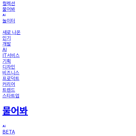
컬렉션
물어봐
놀이터
새로 나온
인기
개발
AI
IT서비스
기획
디자인
비즈니스
프로덕트
커리어
트렌드
스타트업
물어봐
BETA