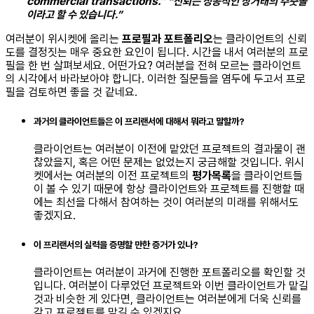
commercial transactions.”
“신뢰는 성공적인 상거래의 주춧돌
이라고 할 수 있습니다.”
여러분이 위시켓에 올리는
프로필과 포트폴리오
는 클라이언트의 신뢰
도를 결정짓는 매우 중요한 요인이 됩니다. 시간을 내서 여러분의 프로
필을 한 번 살펴보세요. 어떤가요? 여러분을 전혀 모르는 클라이언트
의 시각에서 바라보아야 합니다. 이러한 질문들을 염두에 두고서 프로
필을 검토하면 좋을 것 같네요.
과거의
클라이언트들은
이
프리랜서에
대해서
뭐라고
말할까
?
클라이언트는 여러분이 이전에 맡았던 프로젝트의 결과물이 괜
찮았을지, 혹은 어떤 문제는 없었는지 궁금해할 것입니다. 위시
켓에서는 여러분의 이전 프로젝트의
평가목록
을 클라이언트들
이 볼 수 있기 때문에 항상 클라이언트와 프로젝트를 진행할 때
에는 최선을 다해서 참여하는 것이 여러분의 미래를 위해서도
좋겠지요.
이
프리랜서의
실력을
증명할
만한
증거가
있나
?
클라이언트는 여러분이 과거에 진행한 포트폴리오를 확인할 것
입니다. 여러분이 다루었던 프로젝트와 이번 클라이언트가 맡길
것과 비슷한 게 있다면, 클라이언트는 여러분에게 더욱 신뢰를
갖고 프로젝트를 맡길 수 있겠지요.