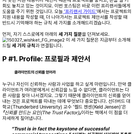
지 못한 지원 내용이나 제안서 때문에 프로젝트를 놓치고, 돈을 벌 기
회도 놓치고 있는 것이지요. 이번 포스팅은 바로 이런 프리랜서들에게
도움을 주기 위한 것입니다. 오늘
‘프리랜서 가이드’
에서는 프로젝트의
지원 내용을 작성할 때, 더 나아가서는 프로젝트 제안서를 작성할 때
반드시 기억해야 하는 규칙 세 가지를 소개해드리겠습니다.
먼저, 자기 스스로에게 아래의
세 가지 질문
을 던져보세요.
이 세 가지 질문은 지금부터 소개해
드릴
세 가지 규칙
과 연결됩니다.
P #1. Profile: 프로필과 제안서
클라이언트의 신뢰를 얻어라
누구나 자신이 신뢰하는 사람과 사업을 하고 싶게 마련입니다. 만약 클
라이언트가 여러분에게서 신뢰감을 느낄 수 없다면, 클라이언트는 다
른 사람을 찾아 나서겠지요. 그렇기 때문에 클라이언트의 신뢰를 얻어
내는 것은 프로젝트를 따내는 데에 무엇보다 중요합니다. 선더버드 대
학교(Thunderbird University) 교수 ‘켈드 젠센(Keld Jensen)’은
『신뢰를 만드는 요인(The Trust Factor)』
이라는 책에서 이 점을 더
자세하게 짚어냅니다.
“Trust is in fact the keystone of successful