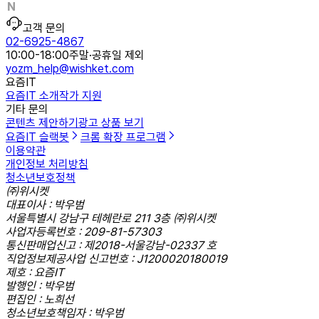
고객 문의
02-6925-4867
10:00-18:00
주말·공휴일 제외
yozm_help@wishket.com
요즘IT
요즘IT 소개
작가 지원
기타 문의
콘텐츠 제안하기
광고 상품 보기
요즘IT 슬랙봇
크롬 확장 프로그램
이용약관
개인정보 처리방침
청소년보호정책
㈜위시켓
대표이사 : 박우범
서울특별시 강남구 테헤란로 211 3층 ㈜위시켓
사업자등록번호 : 209-81-57303
통신판매업신고 : 제2018-서울강남-02337 호
직업정보제공사업 신고번호 : J1200020180019
제호 : 요즘IT
발행인 : 박우범
편집인 : 노희선
청소년보호책임자 : 박우범