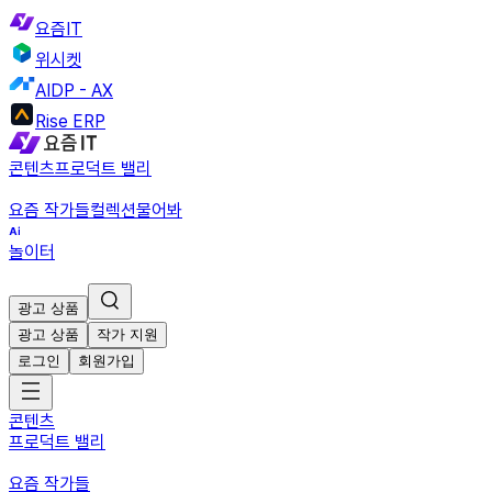
요즘IT
위시켓
AIDP - AX
Rise ERP
콘텐츠
프로덕트 밸리
요즘 작가들
컬렉션
물어봐
놀이터
광고 상품
광고 상품
작가 지원
로그인
회원가입
콘텐츠
프로덕트 밸리
요즘 작가들