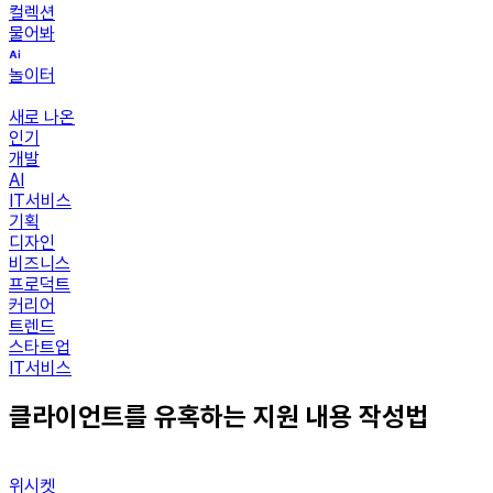
컬렉션
물어봐
놀이터
새로 나온
인기
개발
AI
IT서비스
기획
디자인
비즈니스
프로덕트
커리어
트렌드
스타트업
IT서비스
클라이언트를 유혹하는 지원 내용 작성법
위시켓