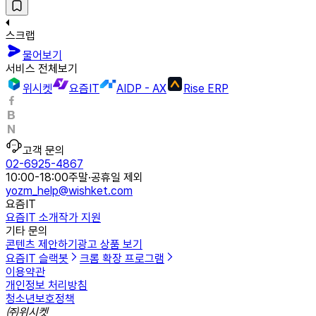
스크랩
물어보기
서비스 전체보기
위시켓
요즘IT
AIDP - AX
Rise ERP
고객 문의
02-6925-4867
10:00-18:00
주말·공휴일 제외
yozm_help@wishket.com
요즘IT
요즘IT 소개
작가 지원
기타 문의
콘텐츠 제안하기
광고 상품 보기
요즘IT 슬랙봇
크롬 확장 프로그램
이용약관
개인정보 처리방침
청소년보호정책
㈜위시켓