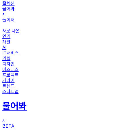
컬렉션
물어봐
놀이터
새로 나온
인기
개발
AI
IT서비스
기획
디자인
비즈니스
프로덕트
커리어
트렌드
스타트업
물어봐
BETA