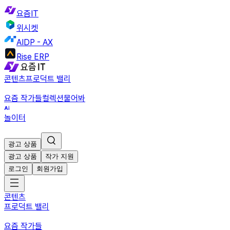
요즘IT
위시켓
AIDP - AX
Rise ERP
콘텐츠
프로덕트 밸리
요즘 작가들
컬렉션
물어봐
놀이터
광고 상품
광고 상품
작가 지원
로그인
회원가입
콘텐츠
프로덕트 밸리
요즘 작가들