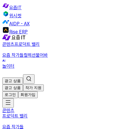
요즘IT
위시켓
AIDP - AX
Rise ERP
콘텐츠
프로덕트 밸리
요즘 작가들
컬렉션
물어봐
놀이터
광고 상품
광고 상품
작가 지원
로그인
회원가입
콘텐츠
프로덕트 밸리
요즘 작가들