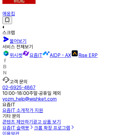
애옹킴
스크랩
물어보기
서비스 전체보기
위시켓
요즘IT
AIDP - AX
Rise ERP
고객 문의
02-6925-4867
10:00-18:00
주말·공휴일 제외
yozm_help@wishket.com
요즘IT
요즘IT 소개
작가 지원
기타 문의
콘텐츠 제안하기
광고 상품 보기
요즘IT 슬랙봇
크롬 확장 프로그램
이용약관