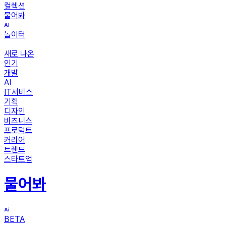
컬렉션
물어봐
놀이터
새로 나온
인기
개발
AI
IT서비스
기획
디자인
비즈니스
프로덕트
커리어
트렌드
스타트업
물어봐
BETA