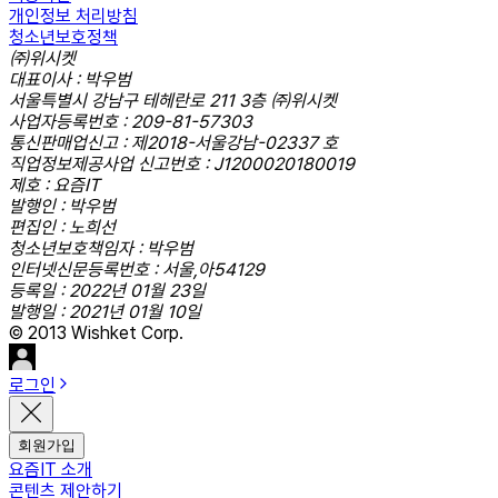
개인정보 처리방침
청소년보호정책
㈜위시켓
대표이사 : 박우범
서울특별시 강남구 테헤란로 211 3층 ㈜위시켓
사업자등록번호 : 209-81-57303
통신판매업신고 : 제2018-서울강남-02337 호
직업정보제공사업 신고번호 : J1200020180019
제호 : 요즘IT
발행인 : 박우범
편집인 : 노희선
청소년보호책임자 : 박우범
인터넷신문등록번호 : 서울,아54129
등록일 : 2022년 01월 23일
발행일 : 2021년 01월 10일
© 2013 Wishket Corp.
로그인
회원가입
요즘IT 소개
콘텐츠 제안하기