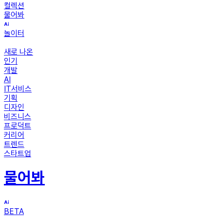
컬렉션
물어봐
놀이터
새로 나온
인기
개발
AI
IT서비스
기획
디자인
비즈니스
프로덕트
커리어
트렌드
스타트업
물어봐
BETA