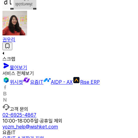
권우리
스크랩
물어보기
서비스 전체보기
위시켓
요즘IT
AIDP - AX
Rise ERP
고객 문의
02-6925-4867
10:00-18:00
주말·공휴일 제외
yozm_help@wishket.com
요즘IT