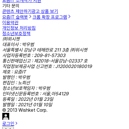
요즘IT 소개
작가 지원
기타 문의
콘텐츠 제안하기
광고 상품 보기
요즘IT 슬랙봇
크롬 확장 프로그램
이용약관
개인정보 처리방침
청소년보호정책
㈜위시켓
대표이사 : 박우범
서울특별시 강남구 테헤란로 211 3층 ㈜위시켓
사업자등록번호 : 209-81-57303
통신판매업신고 : 제2018-서울강남-02337 호
직업정보제공사업 신고번호 : J1200020180019
제호 : 요즘IT
발행인 : 박우범
편집인 : 노희선
청소년보호책임자 : 박우범
인터넷신문등록번호 : 서울,아54129
등록일 : 2022년 01월 23일
발행일 : 2021년 01월 10일
© 2013 Wishket Corp.
로그인