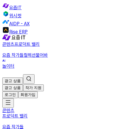
요즘IT
위시켓
AIDP - AX
Rise ERP
콘텐츠
프로덕트 밸리
요즘 작가들
컬렉션
물어봐
놀이터
광고 상품
광고 상품
작가 지원
로그인
회원가입
콘텐츠
프로덕트 밸리
요즘 작가들