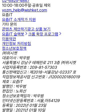
02-6925-4867
10:00-18:00
주말·공휴일 제외
yozm_help@wishket.com
요즘IT
요즘IT 소개
작가 지원
기타 문의
콘텐츠 제안하기
광고 상품 보기
요즘IT 슬랙봇
크롬 확장 프로그램
이용약관
개인정보 처리방침
청소년보호정책
㈜위시켓
대표이사 : 박우범
서울특별시 강남구 테헤란로 211 3층 ㈜위시켓
사업자등록번호 : 209-81-57303
통신판매업신고 : 제2018-서울강남-02337 호
직업정보제공사업 신고번호 : J1200020180019
제호 : 요즘IT
발행인 : 박우범
편집인 : 노희선
청소년보호책임자 : 박우범
인터넷신문등록번호 : 서울,아54129
등록일 : 2022년 01월 23일
발행일 : 2021년 01월 10일