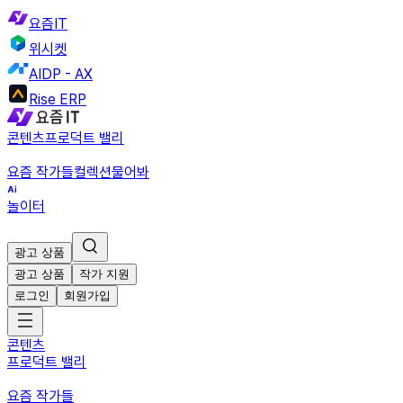
요즘IT
위시켓
AIDP - AX
Rise ERP
콘텐츠
프로덕트 밸리
요즘 작가들
컬렉션
물어봐
놀이터
광고 상품
광고 상품
작가 지원
로그인
회원가입
콘텐츠
프로덕트 밸리
요즘 작가들