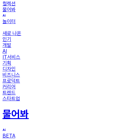
컬렉션
물어봐
놀이터
새로 나온
인기
개발
AI
IT서비스
기획
디자인
비즈니스
프로덕트
커리어
트렌드
스타트업
물어봐
BETA