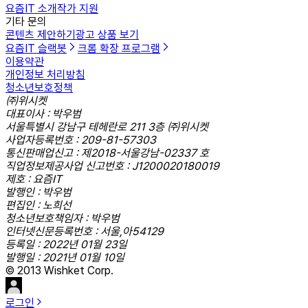
요즘IT 소개
작가 지원
기타 문의
콘텐츠 제안하기
광고 상품 보기
요즘IT 슬랙봇
크롬 확장 프로그램
이용약관
개인정보 처리방침
청소년보호정책
㈜위시켓
대표이사 : 박우범
서울특별시 강남구 테헤란로 211 3층 ㈜위시켓
사업자등록번호 : 209-81-57303
통신판매업신고 : 제2018-서울강남-02337 호
직업정보제공사업 신고번호 : J1200020180019
제호 : 요즘IT
발행인 : 박우범
편집인 : 노희선
청소년보호책임자 : 박우범
인터넷신문등록번호 : 서울,아54129
등록일 : 2022년 01월 23일
발행일 : 2021년 01월 10일
© 2013 Wishket Corp.
로그인