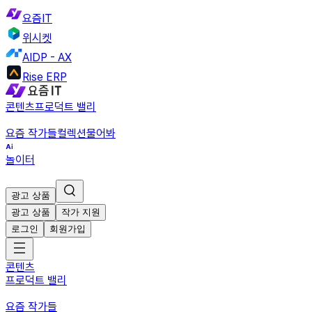
요즘IT
위시켓
AIDP - AX
Rise ERP
콘텐츠
프로덕트 밸리
요즘 작가들
컬렉션
물어봐
놀이터
광고 상품
광고 상품
작가 지원
로그인
회원가입
콘텐츠
프로덕트 밸리
요즘 작가들