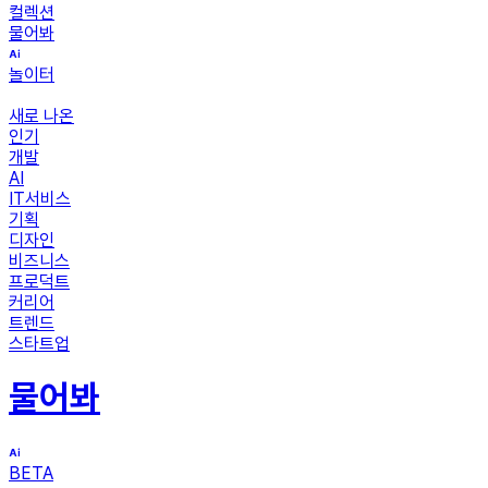
컬렉션
물어봐
놀이터
새로 나온
인기
개발
AI
IT서비스
기획
디자인
비즈니스
프로덕트
커리어
트렌드
스타트업
물어봐
BETA