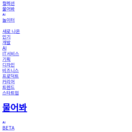
컬렉션
물어봐
놀이터
새로 나온
인기
개발
AI
IT서비스
기획
디자인
비즈니스
프로덕트
커리어
트렌드
스타트업
물어봐
BETA