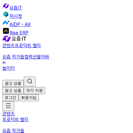
요즘IT
위시켓
AIDP - AX
Rise ERP
콘텐츠
프로덕트 밸리
요즘 작가들
컬렉션
물어봐
놀이터
광고 상품
광고 상품
작가 지원
로그인
회원가입
콘텐츠
프로덕트 밸리
요즘 작가들