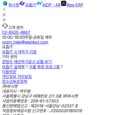
위시켓
요즘IT
AIDP - AX
Rise ERP
고객 문의
02-6925-4867
10:00-18:00
주말·공휴일 제외
yozm_help@wishket.com
요즘IT
요즘IT 소개
작가 지원
기타 문의
콘텐츠 제안하기
광고 상품 보기
요즘IT 슬랙봇
크롬 확장 프로그램
이용약관
개인정보 처리방침
청소년보호정책
㈜위시켓
대표이사 : 박우범
서울특별시 강남구 테헤란로 211 3층 ㈜위시켓
사업자등록번호 : 209-81-57303
통신판매업신고 : 제2018-서울강남-02337 호
직업정보제공사업 신고번호 : J1200020180019