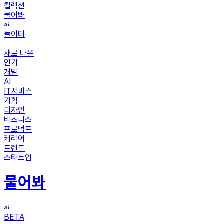
컬렉션
물어봐
놀이터
새로 나온
인기
개발
AI
IT서비스
기획
디자인
비즈니스
프로덕트
커리어
트렌드
스타트업
물어봐
BETA