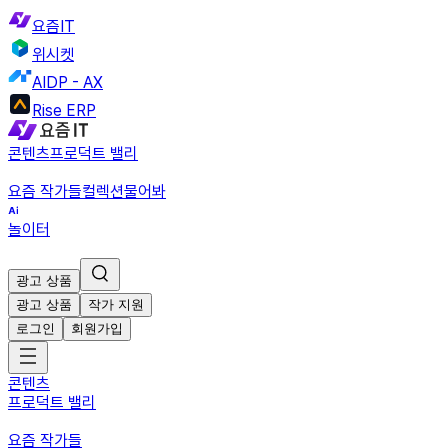
요즘IT
위시켓
AIDP - AX
Rise ERP
콘텐츠
프로덕트 밸리
요즘 작가들
컬렉션
물어봐
놀이터
광고 상품
광고 상품
작가 지원
로그인
회원가입
콘텐츠
프로덕트 밸리
요즘 작가들