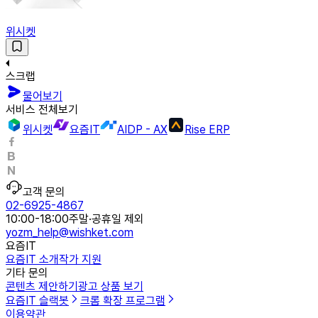
위시켓
스크랩
물어보기
서비스 전체보기
위시켓
요즘IT
AIDP - AX
Rise ERP
고객 문의
02-6925-4867
10:00-18:00
주말·공휴일 제외
yozm_help@wishket.com
요즘IT
요즘IT 소개
작가 지원
기타 문의
콘텐츠 제안하기
광고 상품 보기
요즘IT 슬랙봇
크롬 확장 프로그램
이용약관