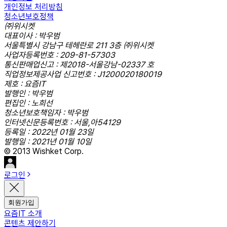
개인정보 처리방침
청소년보호정책
㈜위시켓
대표이사 : 박우범
서울특별시 강남구 테헤란로 211 3층 ㈜위시켓
사업자등록번호 : 209-81-57303
통신판매업신고 : 제2018-서울강남-02337 호
직업정보제공사업 신고번호 : J1200020180019
제호 : 요즘IT
발행인 : 박우범
편집인 : 노희선
청소년보호책임자 : 박우범
인터넷신문등록번호 : 서울,아54129
등록일 : 2022년 01월 23일
발행일 : 2021년 01월 10일
© 2013 Wishket Corp.
로그인
회원가입
요즘IT 소개
콘텐츠 제안하기