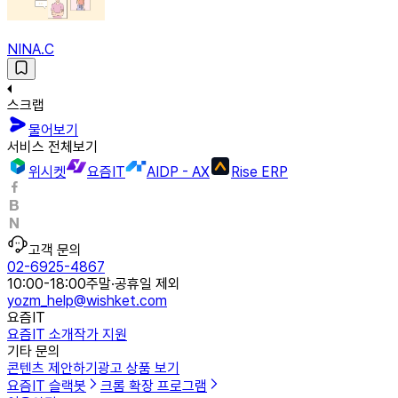
NINA.C
스크랩
물어보기
서비스 전체보기
위시켓
요즘IT
AIDP - AX
Rise ERP
고객 문의
02-6925-4867
10:00-18:00
주말·공휴일 제외
yozm_help@wishket.com
요즘IT
요즘IT 소개
작가 지원
기타 문의
콘텐츠 제안하기
광고 상품 보기
요즘IT 슬랙봇
크롬 확장 프로그램