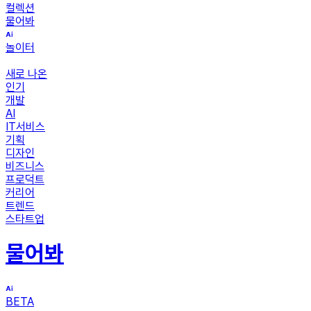
컬렉션
물어봐
놀이터
새로 나온
인기
개발
AI
IT서비스
기획
디자인
비즈니스
프로덕트
커리어
트렌드
스타트업
물어봐
BETA