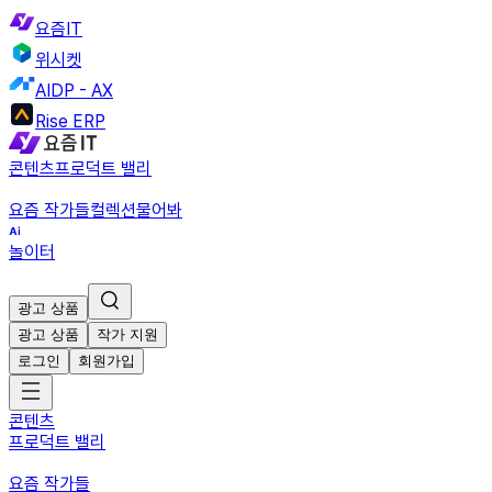
요즘IT
위시켓
AIDP - AX
Rise ERP
콘텐츠
프로덕트 밸리
요즘 작가들
컬렉션
물어봐
놀이터
광고 상품
광고 상품
작가 지원
로그인
회원가입
콘텐츠
프로덕트 밸리
요즘 작가들