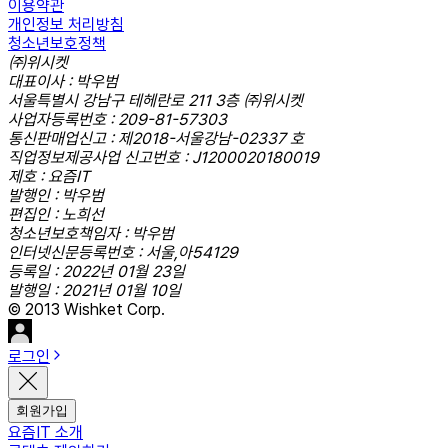
이용약관
개인정보 처리방침
청소년보호정책
㈜위시켓
대표이사 : 박우범
서울특별시 강남구 테헤란로 211 3층 ㈜위시켓
사업자등록번호 : 209-81-57303
통신판매업신고 : 제2018-서울강남-02337 호
직업정보제공사업 신고번호 : J1200020180019
제호 : 요즘IT
발행인 : 박우범
편집인 : 노희선
청소년보호책임자 : 박우범
인터넷신문등록번호 : 서울,아54129
등록일 : 2022년 01월 23일
발행일 : 2021년 01월 10일
© 2013 Wishket Corp.
로그인
회원가입
요즘IT 소개