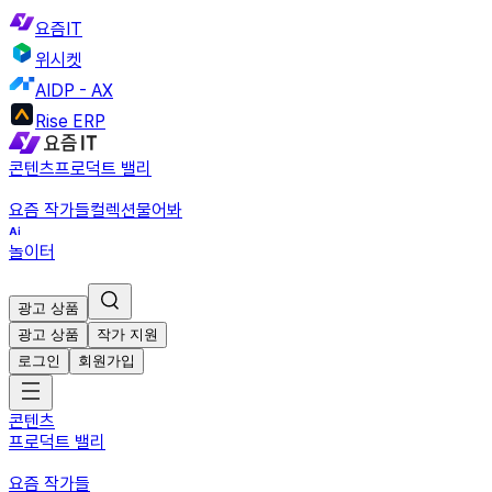
요즘IT
위시켓
AIDP - AX
Rise ERP
콘텐츠
프로덕트 밸리
요즘 작가들
컬렉션
물어봐
놀이터
광고 상품
광고 상품
작가 지원
로그인
회원가입
콘텐츠
프로덕트 밸리
요즘 작가들