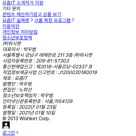
요즘IT 소개
작가 지원
기타 문의
콘텐츠 제안하기
광고 상품 보기
요즘IT 슬랙봇
크롬 확장 프로그램
이용약관
개인정보 처리방침
청소년보호정책
㈜위시켓
대표이사 : 박우범
서울특별시 강남구 테헤란로 211 3층 ㈜위시켓
사업자등록번호 : 209-81-57303
통신판매업신고 : 제2018-서울강남-02337 호
직업정보제공사업 신고번호 : J1200020180019
제호 : 요즘IT
발행인 : 박우범
편집인 : 노희선
청소년보호책임자 : 박우범
인터넷신문등록번호 : 서울,아54129
등록일 : 2022년 01월 23일
발행일 : 2021년 01월 10일
© 2013 Wishket Corp.
로그인