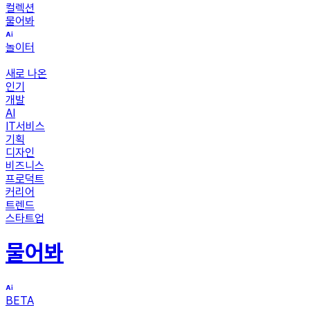
컬렉션
물어봐
놀이터
새로 나온
인기
개발
AI
IT서비스
기획
디자인
비즈니스
프로덕트
커리어
트렌드
스타트업
물어봐
BETA