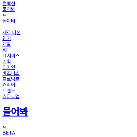
컬렉션
물어봐
놀이터
새로 나온
인기
개발
AI
IT서비스
기획
디자인
비즈니스
프로덕트
커리어
트렌드
스타트업
물어봐
BETA