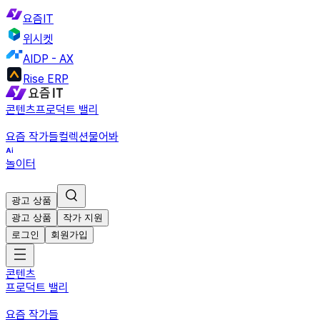
요즘IT
위시켓
AIDP - AX
Rise ERP
콘텐츠
프로덕트 밸리
요즘 작가들
컬렉션
물어봐
놀이터
광고 상품
광고 상품
작가 지원
로그인
회원가입
콘텐츠
프로덕트 밸리
요즘 작가들