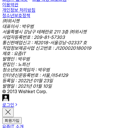
이용약관
개인정보 처리방침
청소년보호정책
㈜위시켓
대표이사 : 박우범
서울특별시 강남구 테헤란로 211 3층 ㈜위시켓
사업자등록번호 : 209-81-57303
통신판매업신고 : 제2018-서울강남-02337 호
직업정보제공사업 신고번호 : J1200020180019
제호 : 요즘IT
발행인 : 박우범
편집인 : 노희선
청소년보호책임자 : 박우범
인터넷신문등록번호 : 서울,아54129
등록일 : 2022년 01월 23일
발행일 : 2021년 01월 10일
© 2013 Wishket Corp.
로그인
회원가입
요즘IT 소개