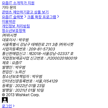
요즘IT 소개
작가 지원
기타 문의
콘텐츠 제안하기
광고 상품 보기
요즘IT 슬랙봇
크롬 확장 프로그램
이용약관
개인정보 처리방침
청소년보호정책
㈜위시켓
대표이사 : 박우범
서울특별시 강남구 테헤란로 211 3층 ㈜위시켓
사업자등록번호 : 209-81-57303
통신판매업신고 : 제2018-서울강남-02337 호
직업정보제공사업 신고번호 : J1200020180019
제호 : 요즘IT
발행인 : 박우범
편집인 : 노희선
청소년보호책임자 : 박우범
인터넷신문등록번호 : 서울,아54129
등록일 : 2022년 01월 23일
발행일 : 2021년 01월 10일
© 2013 Wishket Corp.
로그인