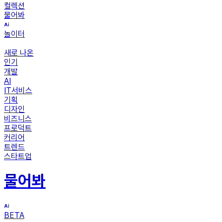
컬렉션
물어봐
놀이터
새로 나온
인기
개발
AI
IT서비스
기획
디자인
비즈니스
프로덕트
커리어
트렌드
스타트업
물어봐
BETA