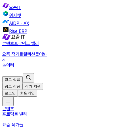
요즘IT
위시켓
AIDP - AX
Rise ERP
콘텐츠
프로덕트 밸리
요즘 작가들
컬렉션
물어봐
놀이터
광고 상품
광고 상품
작가 지원
로그인
회원가입
콘텐츠
프로덕트 밸리
요즘 작가들