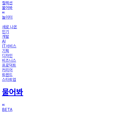
컬렉션
물어봐
놀이터
새로 나온
인기
개발
AI
IT서비스
기획
디자인
비즈니스
프로덕트
커리어
트렌드
스타트업
물어봐
BETA