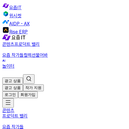
요즘IT
위시켓
AIDP - AX
Rise ERP
콘텐츠
프로덕트 밸리
요즘 작가들
컬렉션
물어봐
놀이터
광고 상품
광고 상품
작가 지원
로그인
회원가입
콘텐츠
프로덕트 밸리
요즘 작가들