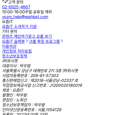
고객 문의
02-6925-4867
10:00-18:00
주말·공휴일 제외
yozm_help@wishket.com
요즘IT
요즘IT 소개
작가 지원
기타 문의
콘텐츠 제안하기
광고 상품 보기
요즘IT 슬랙봇
크롬 확장 프로그램
이용약관
개인정보 처리방침
청소년보호정책
㈜위시켓
대표이사 : 박우범
서울특별시 강남구 테헤란로 211 3층 ㈜위시켓
사업자등록번호 : 209-81-57303
통신판매업신고 : 제2018-서울강남-02337 호
직업정보제공사업 신고번호 : J1200020180019
제호 : 요즘IT
발행인 : 박우범
편집인 : 노희선
청소년보호책임자 : 박우범
인터넷신문등록번호 : 서울,아54129
등록일 : 2022년 01월 23일