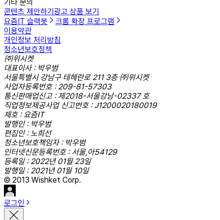
기타 문의
콘텐츠 제안하기
광고 상품 보기
요즘IT 슬랙봇
크롬 확장 프로그램
이용약관
개인정보 처리방침
청소년보호정책
㈜위시켓
대표이사 : 박우범
서울특별시 강남구 테헤란로 211 3층 ㈜위시켓
사업자등록번호 : 209-81-57303
통신판매업신고 : 제2018-서울강남-02337 호
직업정보제공사업 신고번호 : J1200020180019
제호 : 요즘IT
발행인 : 박우범
편집인 : 노희선
청소년보호책임자 : 박우범
인터넷신문등록번호 : 서울,아54129
등록일 : 2022년 01월 23일
발행일 : 2021년 01월 10일
© 2013 Wishket Corp.
로그인