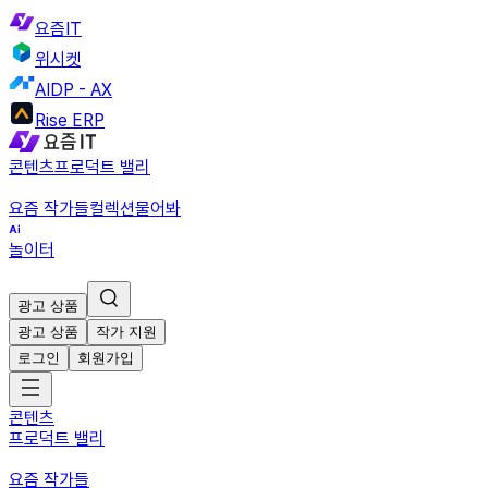
요즘IT
위시켓
AIDP - AX
Rise ERP
콘텐츠
프로덕트 밸리
요즘 작가들
컬렉션
물어봐
놀이터
광고 상품
광고 상품
작가 지원
로그인
회원가입
콘텐츠
프로덕트 밸리
요즘 작가들