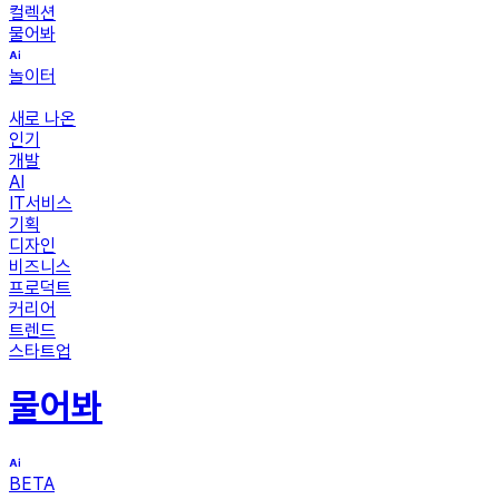
컬렉션
물어봐
놀이터
새로 나온
인기
개발
AI
IT서비스
기획
디자인
비즈니스
프로덕트
커리어
트렌드
스타트업
물어봐
BETA