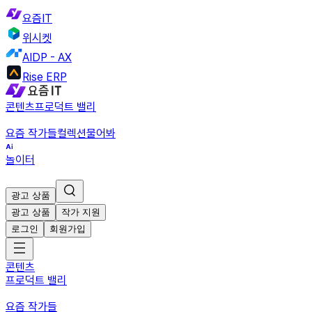
요즘IT
위시켓
AIDP - AX
Rise ERP
콘텐츠
프로덕트 밸리
요즘 작가들
컬렉션
물어봐
놀이터
광고 상품
광고 상품
작가 지원
로그인
회원가입
콘텐츠
프로덕트 밸리
요즘 작가들