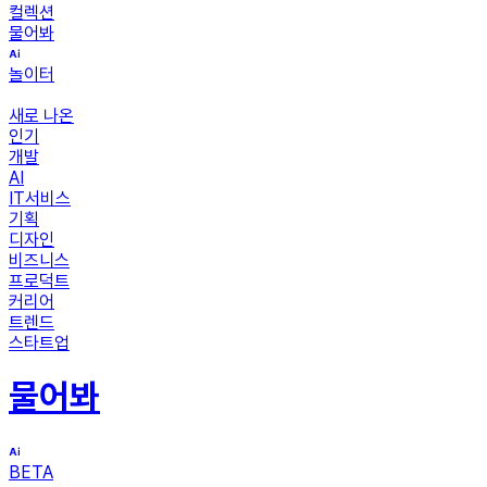
컬렉션
물어봐
놀이터
새로 나온
인기
개발
AI
IT서비스
기획
디자인
비즈니스
프로덕트
커리어
트렌드
스타트업
물어봐
BETA