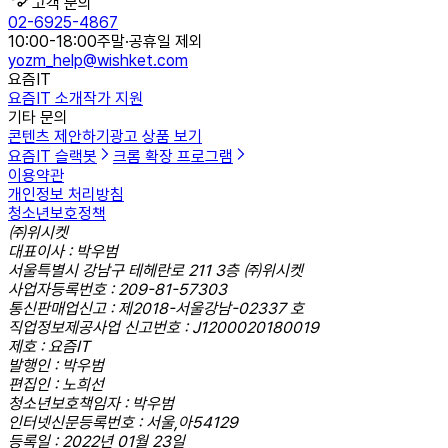
고객 문의
02-6925-4867
10:00-18:00
주말·공휴일 제외
yozm_help@wishket.com
요즘IT
요즘IT 소개
작가 지원
기타 문의
콘텐츠 제안하기
광고 상품 보기
요즘IT 슬랙봇
크롬 확장 프로그램
이용약관
개인정보 처리방침
청소년보호정책
㈜위시켓
대표이사 : 박우범
서울특별시 강남구 테헤란로 211 3층 ㈜위시켓
사업자등록번호 : 209-81-57303
통신판매업신고 : 제2018-서울강남-02337 호
직업정보제공사업 신고번호 : J1200020180019
제호 : 요즘IT
발행인 : 박우범
편집인 : 노희선
청소년보호책임자 : 박우범
인터넷신문등록번호 : 서울,아54129
등록일 : 2022년 01월 23일