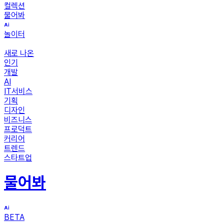
컬렉션
물어봐
놀이터
새로 나온
인기
개발
AI
IT서비스
기획
디자인
비즈니스
프로덕트
커리어
트렌드
스타트업
물어봐
BETA