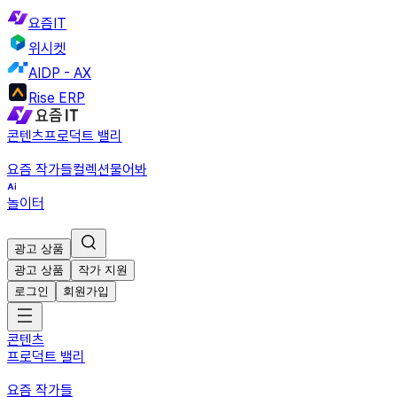
요즘IT
위시켓
AIDP - AX
Rise ERP
콘텐츠
프로덕트 밸리
요즘 작가들
컬렉션
물어봐
놀이터
광고 상품
광고 상품
작가 지원
로그인
회원가입
콘텐츠
프로덕트 밸리
요즘 작가들