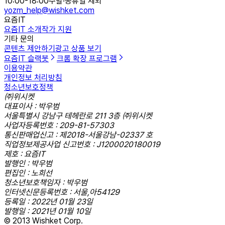
10:00-18:00
주말·공휴일 제외
yozm_help@wishket.com
요즘IT
요즘IT 소개
작가 지원
기타 문의
콘텐츠 제안하기
광고 상품 보기
요즘IT 슬랙봇
크롬 확장 프로그램
이용약관
개인정보 처리방침
청소년보호정책
㈜위시켓
대표이사 : 박우범
서울특별시 강남구 테헤란로 211 3층 ㈜위시켓
사업자등록번호 : 209-81-57303
통신판매업신고 : 제2018-서울강남-02337 호
직업정보제공사업 신고번호 : J1200020180019
제호 : 요즘IT
발행인 : 박우범
편집인 : 노희선
청소년보호책임자 : 박우범
인터넷신문등록번호 : 서울,아54129
등록일 : 2022년 01월 23일
발행일 : 2021년 01월 10일
© 2013 Wishket Corp.