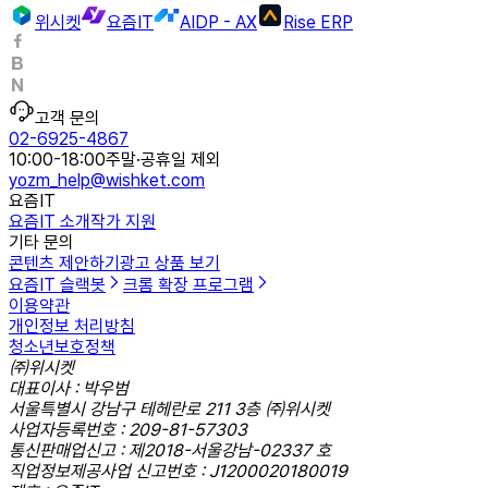
위시켓
요즘IT
AIDP - AX
Rise ERP
고객 문의
02-6925-4867
10:00-18:00
주말·공휴일 제외
yozm_help@wishket.com
요즘IT
요즘IT 소개
작가 지원
기타 문의
콘텐츠 제안하기
광고 상품 보기
요즘IT 슬랙봇
크롬 확장 프로그램
이용약관
개인정보 처리방침
청소년보호정책
㈜위시켓
대표이사 : 박우범
서울특별시 강남구 테헤란로 211 3층 ㈜위시켓
사업자등록번호 : 209-81-57303
통신판매업신고 : 제2018-서울강남-02337 호
직업정보제공사업 신고번호 : J1200020180019