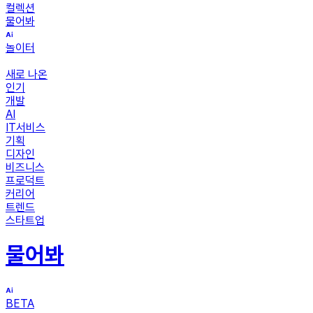
컬렉션
물어봐
놀이터
새로 나온
인기
개발
AI
IT서비스
기획
디자인
비즈니스
프로덕트
커리어
트렌드
스타트업
물어봐
BETA