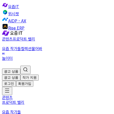
요즘IT
위시켓
AIDP - AX
Rise ERP
콘텐츠
프로덕트 밸리
요즘 작가들
컬렉션
물어봐
놀이터
광고 상품
광고 상품
작가 지원
로그인
회원가입
콘텐츠
프로덕트 밸리
요즘 작가들