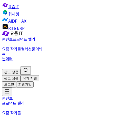
요즘IT
위시켓
AIDP - AX
Rise ERP
콘텐츠
프로덕트 밸리
요즘 작가들
컬렉션
물어봐
놀이터
광고 상품
광고 상품
작가 지원
로그인
회원가입
콘텐츠
프로덕트 밸리
요즘 작가들