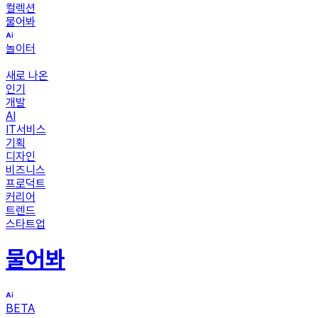
컬렉션
물어봐
놀이터
새로 나온
인기
개발
AI
IT서비스
기획
디자인
비즈니스
프로덕트
커리어
트렌드
스타트업
물어봐
BETA