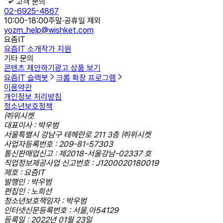
고객 문의
02-6925-4867
10:00-18:00
주말·공휴일 제외
yozm_help@wishket.com
요즘IT
요즘IT 소개
작가 지원
기타 문의
콘텐츠 제안하기
광고 상품 보기
요즘IT 슬랙봇
크롬 확장 프로그램
이용약관
개인정보 처리방침
청소년보호정책
㈜위시켓
대표이사 : 박우범
서울특별시 강남구 테헤란로 211 3층 ㈜위시켓
사업자등록번호 : 209-81-57303
통신판매업신고 : 제2018-서울강남-02337 호
직업정보제공사업 신고번호 : J1200020180019
제호 : 요즘IT
발행인 : 박우범
편집인 : 노희선
청소년보호책임자 : 박우범
인터넷신문등록번호 : 서울,아54129
등록일 : 2022년 01월 23일