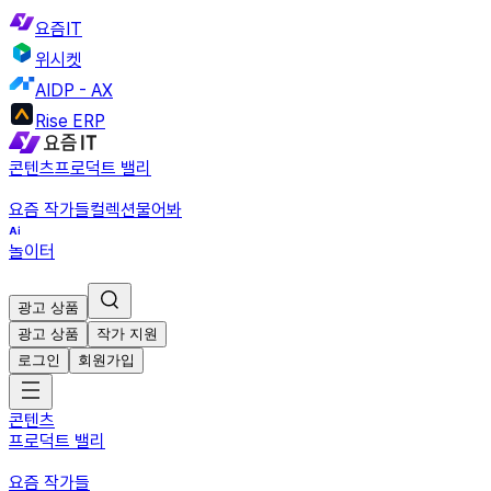
요즘IT
위시켓
AIDP - AX
Rise ERP
콘텐츠
프로덕트 밸리
요즘 작가들
컬렉션
물어봐
놀이터
광고 상품
광고 상품
작가 지원
로그인
회원가입
콘텐츠
프로덕트 밸리
요즘 작가들