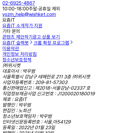
02-6925-4867
10:00-18:00
주말·공휴일 제외
yozm_help@wishket.com
요즘IT
요즘IT 소개
작가 지원
기타 문의
콘텐츠 제안하기
광고 상품 보기
요즘IT 슬랙봇
크롬 확장 프로그램
이용약관
개인정보 처리방침
청소년보호정책
㈜위시켓
대표이사 : 박우범
서울특별시 강남구 테헤란로 211 3층 ㈜위시켓
사업자등록번호 : 209-81-57303
통신판매업신고 : 제2018-서울강남-02337 호
직업정보제공사업 신고번호 : J1200020180019
제호 : 요즘IT
발행인 : 박우범
편집인 : 노희선
청소년보호책임자 : 박우범
인터넷신문등록번호 : 서울,아54129
등록일 : 2022년 01월 23일