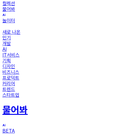
컬렉션
물어봐
놀이터
새로 나온
인기
개발
AI
IT서비스
기획
디자인
비즈니스
프로덕트
커리어
트렌드
스타트업
물어봐
BETA