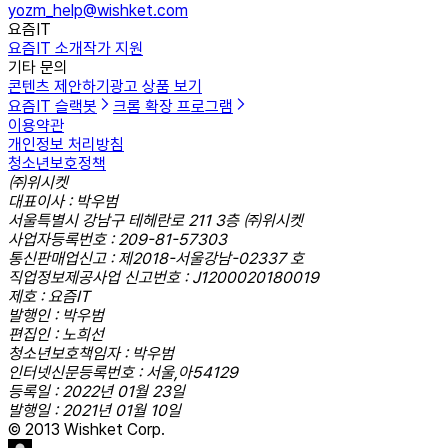
yozm_help@wishket.com
요즘IT
요즘IT 소개
작가 지원
기타 문의
콘텐츠 제안하기
광고 상품 보기
요즘IT 슬랙봇
크롬 확장 프로그램
이용약관
개인정보 처리방침
청소년보호정책
㈜위시켓
대표이사 : 박우범
서울특별시 강남구 테헤란로 211 3층 ㈜위시켓
사업자등록번호 : 209-81-57303
통신판매업신고 : 제2018-서울강남-02337 호
직업정보제공사업 신고번호 : J1200020180019
제호 : 요즘IT
발행인 : 박우범
편집인 : 노희선
청소년보호책임자 : 박우범
인터넷신문등록번호 : 서울,아54129
등록일 : 2022년 01월 23일
발행일 : 2021년 01월 10일
© 2013 Wishket Corp.