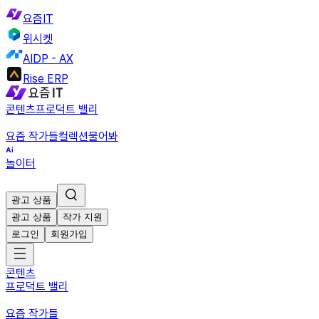
요즘IT
위시켓
AIDP - AX
Rise ERP
콘텐츠
프로덕트 밸리
요즘 작가들
컬렉션
물어봐
놀이터
광고 상품
광고 상품
작가 지원
로그인
회원가입
콘텐츠
프로덕트 밸리
요즘 작가들