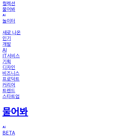
컬렉션
물어봐
놀이터
새로 나온
인기
개발
AI
IT서비스
기획
디자인
비즈니스
프로덕트
커리어
트렌드
스타트업
물어봐
BETA