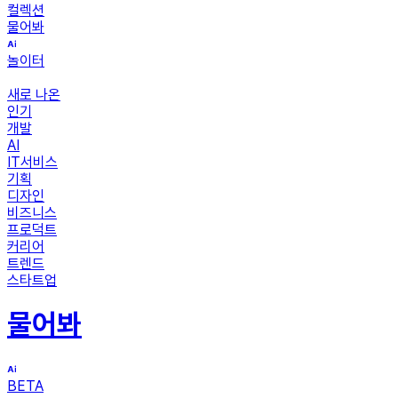
컬렉션
물어봐
놀이터
새로 나온
인기
개발
AI
IT서비스
기획
디자인
비즈니스
프로덕트
커리어
트렌드
스타트업
물어봐
BETA