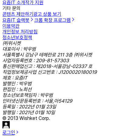
요즘IT 소개
작가 지원
기타 문의
콘텐츠 제안하기
광고 상품 보기
요즘IT 슬랙봇
크롬 확장 프로그램
이용약관
개인정보 처리방침
청소년보호정책
㈜위시켓
대표이사 : 박우범
서울특별시 강남구 테헤란로 211 3층 ㈜위시켓
사업자등록번호 : 209-81-57303
통신판매업신고 : 제2018-서울강남-02337 호
직업정보제공사업 신고번호 : J1200020180019
제호 : 요즘IT
발행인 : 박우범
편집인 : 노희선
청소년보호책임자 : 박우범
인터넷신문등록번호 : 서울,아54129
등록일 : 2022년 01월 23일
발행일 : 2021년 01월 10일
© 2013 Wishket Corp.
로그인