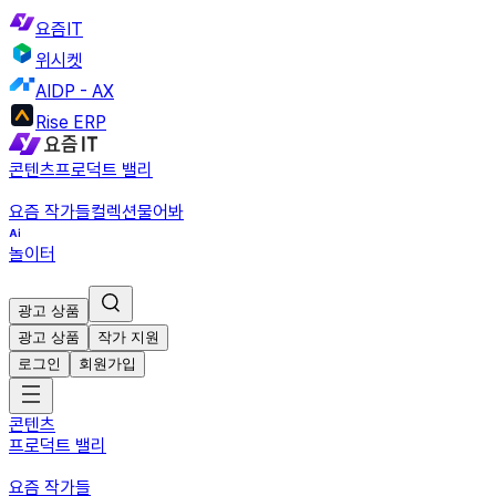
요즘IT
위시켓
AIDP - AX
Rise ERP
콘텐츠
프로덕트 밸리
요즘 작가들
컬렉션
물어봐
놀이터
광고 상품
광고 상품
작가 지원
로그인
회원가입
콘텐츠
프로덕트 밸리
요즘 작가들